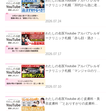
わたしの名医Youtube アルバアレルギ
ークリニック札幌「30代から急に老け
て見える男性へ｜医師が教える「最初
にやるべき3つ」」を公開いたしまし
た。
2026.07.24
わたしの名医Youtube アルバアレルギ
ークリニック札幌「赤ら顔・酒さ・ニ
キビ跡にVビームは効く？向いている
赤みを医師が徹底解説」を公開いたし
ました。
2026.07.17
わたしの名医Youtube アルバアレルギ
ークリニック札幌「マンジャロのリア
ル｜医師が明かす副作用・リバウン
ド・正しい使い方」を公開いたしまし
た。
2026.07.10
わたしの名医Youtube めぐ皮膚科・美
容皮膚科「”とおりすがりの皮膚科
医”がスレッズの肌悩みに本気で答えて