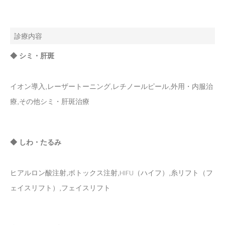
診療内容
◆ シミ・肝斑
イオン導入,レーザートーニング,レチノールピール,外用・内服治
療,その他シミ・肝斑治療
◆ しわ・たるみ
ヒアルロン酸注射,ボトックス注射,HIFU（ハイフ）,糸リフト（フ
ェイスリフト）,フェイスリフト