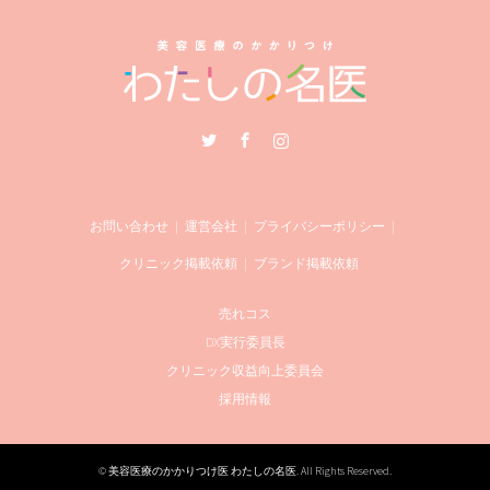
Twitter
Facebook
Instagram
お問い合わせ
運営会社
プライバシーポリシー
クリニック掲載依頼
ブランド掲載依頼
売れコス
DX実行委員長
クリニック収益向上委員会
採用情報
©
美容医療のかかりつけ医 わたしの名医
. All Rights Reserved.