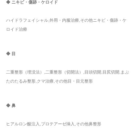
◆ ニキビ・傷跡・ケロイド
ハイドラフェイシャル,外用・内服治療,その他ニキビ・傷跡・ケ
ロイド治療
◆ 目
二重整形（埋没法）,二重整形（切開法）,目頭切開,目尻切開,まぶ
たのたるみ整形,クマ治療,その他目・目元整形
◆ 鼻
ヒアルロン酸注入,プロテアーゼ挿入,その他鼻整形