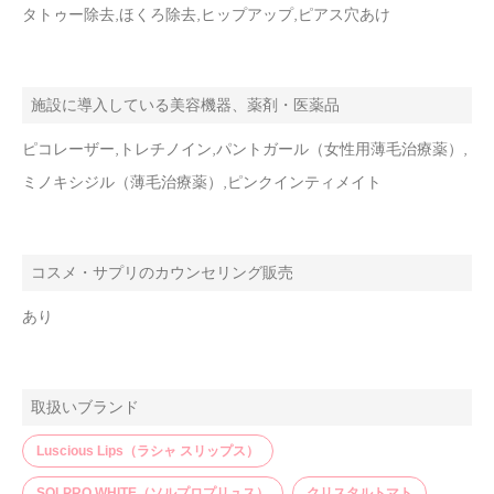
タトゥー除去,ほくろ除去,ヒップアップ,ピアス穴あけ
施設に導入している美容機器、薬剤・医薬品
ピコレーザー,トレチノイン,パントガール（女性用薄毛治療薬）,
ミノキシジル（薄毛治療薬）,ピンクインティメイト
コスメ・サプリのカウンセリング販売
あり
取扱いブランド
Luscious Lips（ラシャ スリップス）
SOLPRO WHITE（ソルプロプリュス）
クリスタルトマト