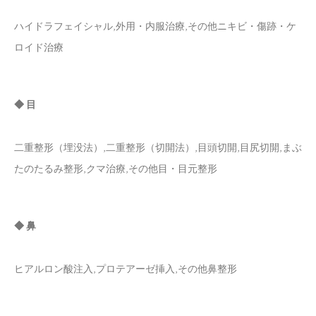
ハイドラフェイシャル,外用・内服治療,その他ニキビ・傷跡・ケ
ロイド治療
◆ 目
二重整形（埋没法）,二重整形（切開法）,目頭切開,目尻切開,まぶ
たのたるみ整形,クマ治療,その他目・目元整形
◆ 鼻
ヒアルロン酸注入,プロテアーゼ挿入,その他鼻整形