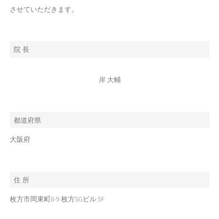
させていただきます。
院 長
岸 大輔
都道府県
大阪府
住 所
枚方市岡東町8-9 枚方SGビル 5F