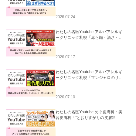
て見える男性へ｜医師が教える「最初
にやるべき3つ」」を公開いたしまし
た。
2026.07.24
わたしの名医Youtube アルバアレルギ
ークリニック札幌「赤ら顔・酒さ・ニ
キビ跡にVビームは効く？向いている
赤みを医師が徹底解説」を公開いたし
ました。
2026.07.17
わたしの名医Youtube アルバアレルギ
ークリニック札幌「マンジャロのリア
ル｜医師が明かす副作用・リバウン
ド・正しい使い方」を公開いたしまし
た。
2026.07.10
わたしの名医Youtube めぐ皮膚科・美
容皮膚科「”とおりすがりの皮膚科
医”がスレッズの肌悩みに本気で答えて
みた」を公開いたしました。