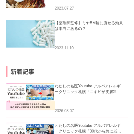
2023.07.27
【薬剤師監修】ミヤBM錠に痩せる効果
は本当にあるの？
2023.11.10
新着記事
わたしの名医Youtube アルバアレルギ
ークリニック札幌「ニキビが皮膚科で
も治らない理由｜繰り返す人が次に考
える治療を医師が解説」を公開いたし
ました。
2026.08.07
わたしの名医Youtube アルバアレルギ
ークリニック札幌「30代から急に老け