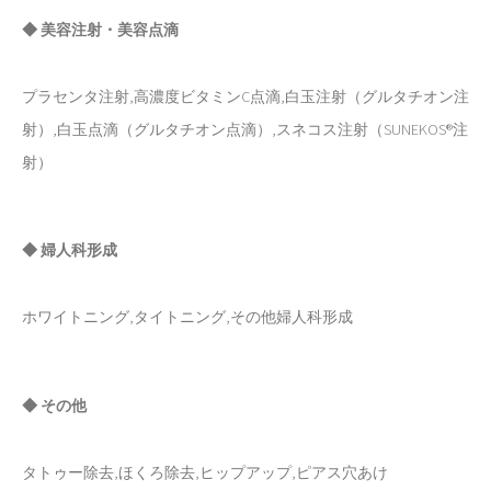
◆ 美容注射・美容点滴
プラセンタ注射,高濃度ビタミンC点滴,白玉注射（グルタチオン注
射）,白玉点滴（グルタチオン点滴）,スネコス注射（SUNEKOS®注
射）
◆ 婦人科形成
ホワイトニング,タイトニング,その他婦人科形成
◆ その他
タトゥー除去,ほくろ除去,ヒップアップ,ピアス穴あけ