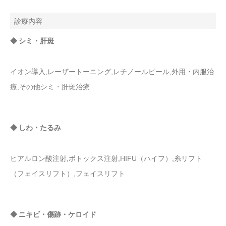
診療内容
◆ シミ・肝斑
イオン導入,レーザートーニング,レチノールピール,外用・内服治
療,その他シミ・肝斑治療
◆ しわ・たるみ
ヒアルロン酸注射,ボトックス注射,HIFU（ハイフ）,糸リフト
（フェイスリフト）,フェイスリフト
◆ ニキビ・傷跡・ケロイド