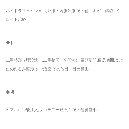
ハイドラフェイシャル,外用・内服治療,その他ニキビ・傷跡・ケ
ロイド治療
◆ 目
二重整形（埋没法）,二重整形（切開法）,目頭切開,目尻切開,まぶ
たのたるみ整形,クマ治療,その他目・目元整形
◆ 鼻
ヒアルロン酸注入,プロテアーゼ挿入,その他鼻整形