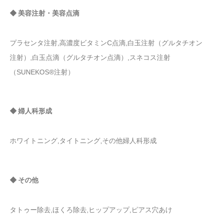
◆ 美容注射・美容点滴
プラセンタ注射,高濃度ビタミンC点滴,白玉注射（グルタチオン
注射）,白玉点滴（グルタチオン点滴）,スネコス注射
（SUNEKOS®注射）
◆ 婦人科形成
ホワイトニング,タイトニング,その他婦人科形成
◆ その他
タトゥー除去,ほくろ除去,ヒップアップ,ピアス穴あけ