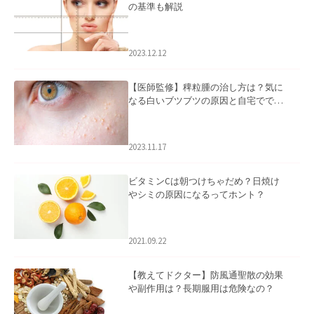
の基準も解説
2023.12.12
【医師監修】稗粒腫の治し方は？気に
なる白いブツブツの原因と自宅ででき
るケアについて
2023.11.17
ビタミンCは朝つけちゃだめ？日焼け
やシミの原因になるってホント？
2021.09.22
【教えてドクター】防風通聖散の効果
や副作用は？長期服用は危険なの？