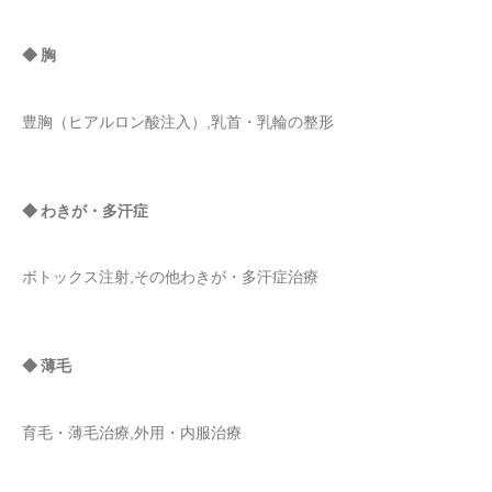
◆ 胸
豊胸（ヒアルロン酸注入）,乳首・乳輪の整形
◆ わきが・多汗症
ボトックス注射,その他わきが・多汗症治療
◆ 薄毛
育毛・薄毛治療,外用・内服治療