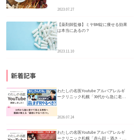
2023.07.27
【薬剤師監修】ミヤBM錠に痩せる効果
は本当にあるの？
2023.11.10
新着記事
わたしの名医Youtube アルバアレルギ
ークリニック札幌「30代から急に老け
て見える男性へ｜医師が教える「最初
にやるべき3つ」」を公開いたしまし
た。
2026.07.24
わたしの名医Youtube アルバアレルギ
ークリニック札幌「赤ら顔・酒さ・ニ