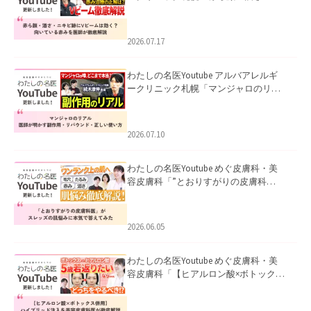
キビ跡にVビームは効く？向いている赤
みを医師が徹底解説」を公開いたしま
した。
2026.07.17
わたしの名医Youtube アルバアレルギ
ークリニック札幌「マンジャロのリア
ル｜医師が明かす副作用・リバウン
ド・正しい使い方」を公開いたしまし
た。
2026.07.10
わたしの名医Youtube めぐ皮膚科・美
容皮膚科「”とおりすがりの皮膚科
医”がスレッズの肌悩みに本気で答えて
みた」を公開いたしました。
2026.06.05
わたしの名医Youtube めぐ皮膚科・美
容皮膚科「【ヒアルロン酸×ボトックス
併用】ハイブリッド注入を美容皮膚科
医が徹底解説」を公開いたしました。