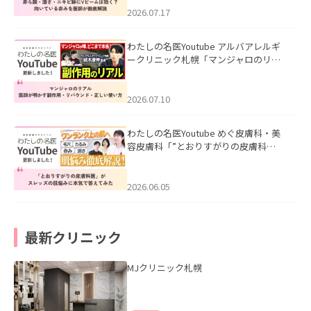
した。
2026.07.17
わたしの名医Youtube アルバアレルギ
ークリニック札幌「マンジャロのリア
ル｜医師が明かす副作用・リバウン
ド・正しい使い方」を公開いたしまし
た。
2026.07.10
わたしの名医Youtube めぐ皮膚科・美
容皮膚科「”とおりすがりの皮膚科
医”がスレッズの肌悩みに本気で答えて
みた」を公開いたしました。
2026.06.05
最新クリニック
MJクリニック札幌