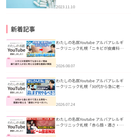
2023.11.10
新着記事
わたしの名医Youtube アルバアレルギ
ークリニック札幌「ニキビが皮膚科で
も治らない理由｜繰り返す人が次に考
える治療を医師が解説」を公開いたし
ました。
2026.08.07
わたしの名医Youtube アルバアレルギ
ークリニック札幌「30代から急に老け
て見える男性へ｜医師が教える「最初
にやるべき3つ」」を公開いたしまし
た。
2026.07.24
わたしの名医Youtube アルバアレルギ
ークリニック札幌「赤ら顔・酒さ・ニ
キビ跡にVビームは効く？向いている赤
みを医師が徹底解説」を公開いたしま