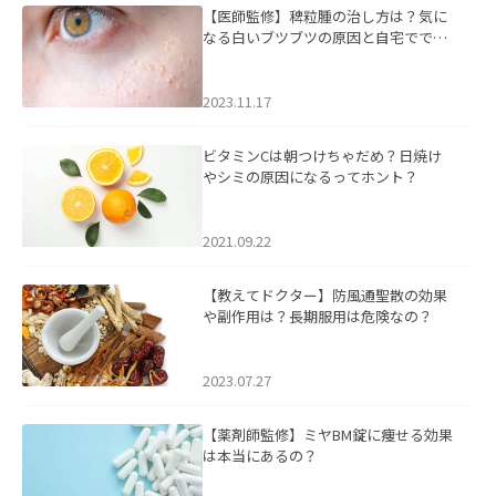
【医師監修】稗粒腫の治し方は？気に
なる白いブツブツの原因と自宅ででき
るケアについて
2023.11.17
ビタミンCは朝つけちゃだめ？日焼け
やシミの原因になるってホント？
2021.09.22
【教えてドクター】防風通聖散の効果
や副作用は？長期服用は危険なの？
2023.07.27
【薬剤師監修】ミヤBM錠に痩せる効果
は本当にあるの？