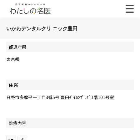
いかわデンタルクリ ニック豊田
都道府県
東京都
住 所
日野市多摩平一丁目3番5号 豊田ﾀﾞｲｶﾝﾌﾟﾗｻﾞ1階101号室
診療内容