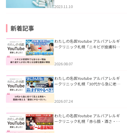
2023.11.10
新着記事
わたしの名医Youtube アルバアレルギ
ークリニック札幌「ニキビが皮膚科で
も治らない理由｜繰り返す人が次に考
える治療を医師が解説」を公開いたし
ました。
2026.08.07
わたしの名医Youtube アルバアレルギ
ークリニック札幌「30代から急に老け
て見える男性へ｜医師が教える「最初
にやるべき3つ」」を公開いたしまし
た。
2026.07.24
わたしの名医Youtube アルバアレルギ
ークリニック札幌「赤ら顔・酒さ・ニ
キビ跡にVビームは効く？向いている赤
みを医師が徹底解説」を公開いたしま