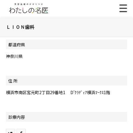
ＬＩＯＮ歯科
都道府県
神奈川県
住 所
横浜市南区宮元町2丁目29番地1 D’ｸﾗﾃﾞｨｱ横浜ﾏｰｸｽ1階
診療内容