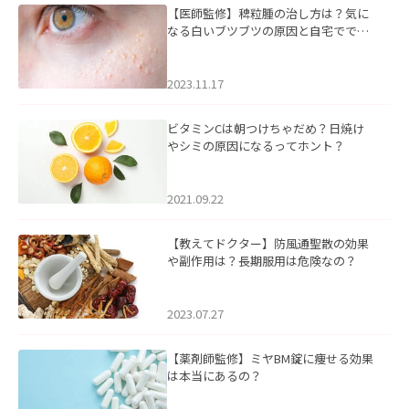
【医師監修】稗粒腫の治し方は？気に
なる白いブツブツの原因と自宅ででき
るケアについて
2023.11.17
ビタミンCは朝つけちゃだめ？日焼け
やシミの原因になるってホント？
2021.09.22
【教えてドクター】防風通聖散の効果
や副作用は？長期服用は危険なの？
2023.07.27
【薬剤師監修】ミヤBM錠に痩せる効果
は本当にあるの？