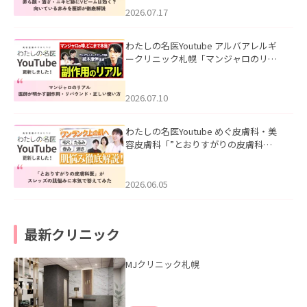
した。
2026.07.17
わたしの名医Youtube アルバアレルギ
ークリニック札幌「マンジャロのリア
ル｜医師が明かす副作用・リバウン
ド・正しい使い方」を公開いたしまし
た。
2026.07.10
わたしの名医Youtube めぐ皮膚科・美
容皮膚科「”とおりすがりの皮膚科
医”がスレッズの肌悩みに本気で答えて
みた」を公開いたしました。
2026.06.05
最新クリニック
MJクリニック札幌