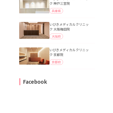
ク 神戸三宮院
兵庫県
いびきメディカルクリニッ
ク 大阪梅田院
大阪府
いびきメディカルクリニッ
ク 京都院
京都府
Facebook