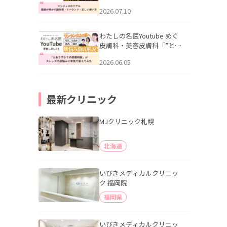
幌「マンジャロのリアル｜
2026.07.10
医師が明かす副作用・リバ
ウンド・正しい使い方」を
公開いたしました。
わたしの名医Youtube めぐ
皮膚科・美容皮膚科「”とお
りすがりの皮膚科医”がスレ
2026.06.05
ッズの肌悩みに本気で答え
てみた」を公開いたしまし
た。
最新クリニック
MJクリニック札幌
北海道
いびきメディカルクリニッ
ク 福岡院
福岡県
いびきメディカルクリニッ