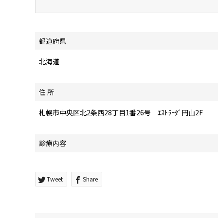
都道府県
北海道
住 所
札幌市中央区北2条西28丁目1番26号 ｴｽﾄﾗｰﾀﾞ円山2F
診療内容
Tweet
Share