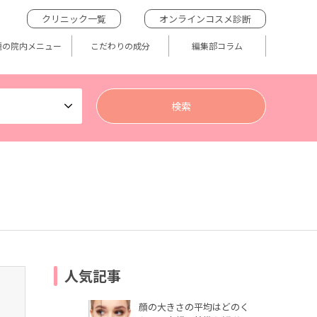
クリニック一覧
オンラインコスメ診断
題の院内メニュー
こだわりの成分
編集部コラム
人気記事
顔の大きさの平均はどのく