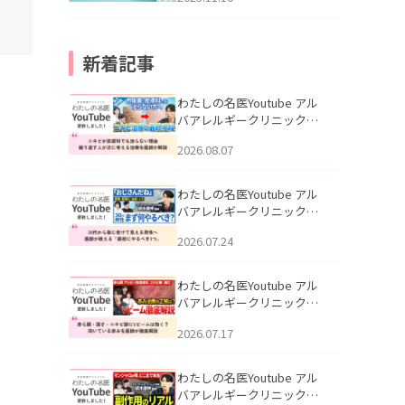
新着記事
わたしの名医Youtube アル
バアレルギークリニック札
幌「ニキビが皮膚科でも治
2026.08.07
らない理由｜繰り返す人が
次に考える治療を医師が解
説」を公開いたしました。
わたしの名医Youtube アル
バアレルギークリニック札
幌「30代から急に老けて見
2026.07.24
える男性へ｜医師が教える
「最初にやるべき3つ」」を
公開いたしました。
わたしの名医Youtube アル
バアレルギークリニック札
幌「赤ら顔・酒さ・ニキビ
2026.07.17
跡にVビームは効く？向いて
いる赤みを医師が徹底解
説」を公開いたしました。
わたしの名医Youtube アル
バアレルギークリニック札