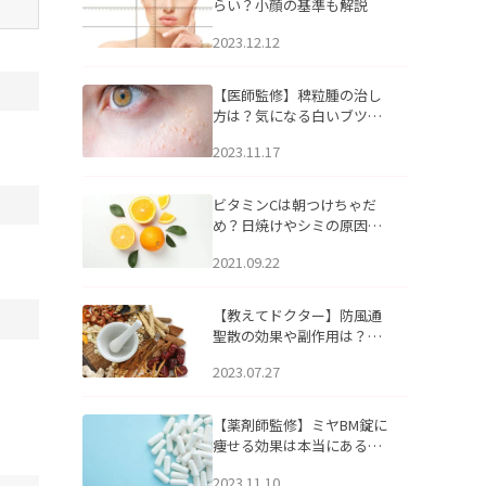
らい？小顔の基準も解説
2023.12.12
【医師監修】稗粒腫の治し
方は？気になる白いブツブ
ツの原因と自宅でできるケ
2023.11.17
アについて
ビタミンCは朝つけちゃだ
め？日焼けやシミの原因に
なるってホント？
2021.09.22
【教えてドクター】防風通
聖散の効果や副作用は？長
期服用は危険なの？
2023.07.27
【薬剤師監修】ミヤBM錠に
痩せる効果は本当にある
の？
2023.11.10