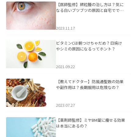
【医師監修】稗粒腫の治し方は？気に
なる白いブツブツの原因と自宅ででき
るケアについて
2023.11.17
ビタミンCは朝つけちゃだめ？日焼け
やシミの原因になるってホント？
2021.09.22
【教えてドクター】防風通聖散の効果
や副作用は？長期服用は危険なの？
2023.07.27
【薬剤師監修】ミヤBM錠に痩せる効果
は本当にあるの？