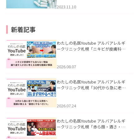
2023.11.10
新着記事
わたしの名医Youtube アルバアレルギ
ークリニック札幌「ニキビが皮膚科で
も治らない理由｜繰り返す人が次に考
える治療を医師が解説」を公開いたし
ました。
2026.08.07
わたしの名医Youtube アルバアレルギ
ークリニック札幌「30代から急に老け
て見える男性へ｜医師が教える「最初
にやるべき3つ」」を公開いたしまし
た。
2026.07.24
わたしの名医Youtube アルバアレルギ
ークリニック札幌「赤ら顔・酒さ・ニ
キビ跡にVビームは効く？向いている赤
みを医師が徹底解説」を公開いたしま