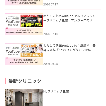
した。
2026.07.17
わたしの名医Youtube アルバアレルギ
ークリニック札幌「マンジャロのリア
ル｜医師が明かす副作用・リバウン
ド・正しい使い方」を公開いたしまし
た。
2026.07.10
わたしの名医Youtube めぐ皮膚科・美
容皮膚科「”とおりすがりの皮膚科
医”がスレッズの肌悩みに本気で答えて
みた」を公開いたしました。
2026.06.05
最新クリニック
MJクリニック札幌