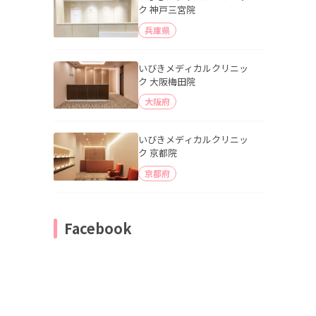
ク 神戸三宮院
兵庫県
いびきメディカルクリニッ
ク 大阪梅田院
大阪府
いびきメディカルクリニッ
ク 京都院
京都府
Facebook