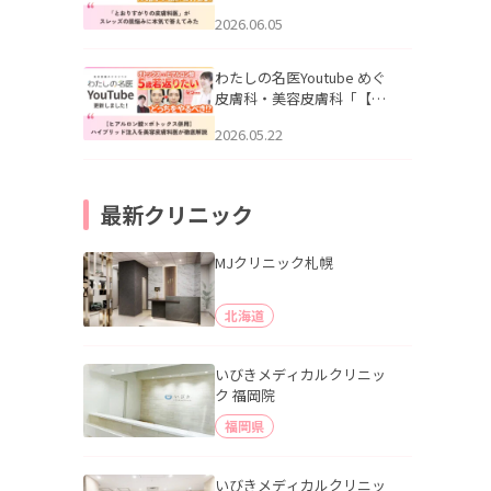
りすがりの皮膚科医”がスレ
2026.06.05
ッズの肌悩みに本気で答え
てみた」を公開いたしまし
た。
わたしの名医Youtube めぐ
皮膚科・美容皮膚科「【ヒ
アルロン酸×ボトックス併
2026.05.22
用】ハイブリッド注入を美
容皮膚科医が徹底解説」を
公開いたしました。
最新クリニック
MJクリニック札幌
北海道
いびきメディカルクリニッ
ク 福岡院
福岡県
いびきメディカルクリニッ