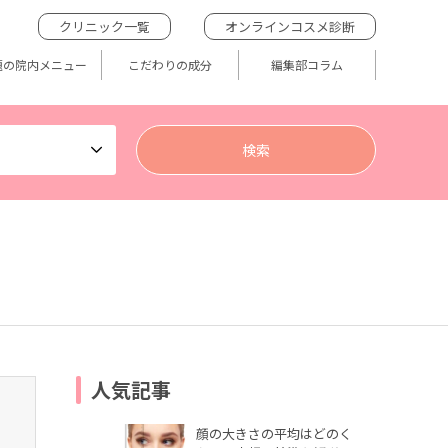
クリニック一覧
オンラインコスメ診断
題の院内メニュー
こだわりの成分
編集部コラム
人気記事
顔の大きさの平均はどのく