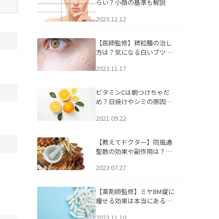
らい？小顔の基準も解説
2023.12.12
【医師監修】稗粒腫の治し
方は？気になる白いブツブ
ツの原因と自宅でできるケ
2023.11.17
アについて
ビタミンCは朝つけちゃだ
め？日焼けやシミの原因に
なるってホント？
2021.09.22
【教えてドクター】防風通
聖散の効果や副作用は？長
期服用は危険なの？
2023.07.27
【薬剤師監修】ミヤBM錠に
痩せる効果は本当にある
の？
2023.11.10