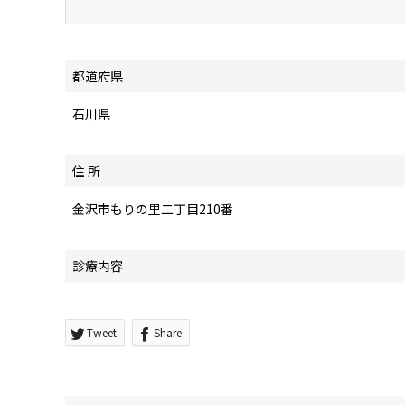
都道府県
石川県
住 所
金沢市もりの里二丁目210番
診療内容
Tweet
Share