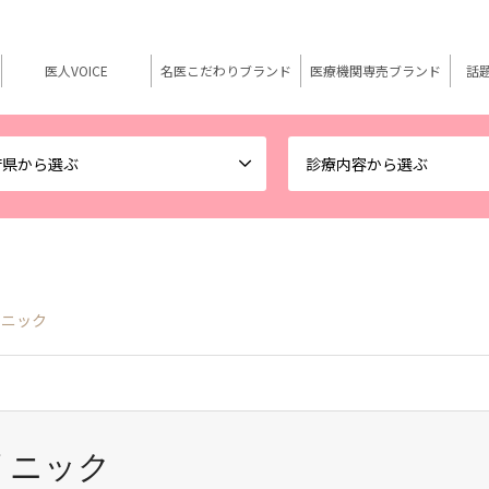
医人VOICE
名医こだわりブランド
医療機関専売ブランド
話
府県から選ぶ
診療内容から選ぶ
リニック
リニック