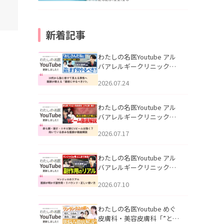
新着記事
わたしの名医Youtube アル
バアレルギークリニック札
幌「30代から急に老けて見
2026.07.24
える男性へ｜医師が教える
「最初にやるべき3つ」」を
公開いたしました。
わたしの名医Youtube アル
バアレルギークリニック札
幌「赤ら顔・酒さ・ニキビ
2026.07.17
跡にVビームは効く？向いて
いる赤みを医師が徹底解
説」を公開いたしました。
わたしの名医Youtube アル
バアレルギークリニック札
幌「マンジャロのリアル｜
2026.07.10
医師が明かす副作用・リバ
ウンド・正しい使い方」を
公開いたしました。
わたしの名医Youtube めぐ
皮膚科・美容皮膚科「”とお