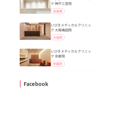
ク 神戸三宮院
兵庫県
いびきメディカルクリニッ
ク 大阪梅田院
大阪府
いびきメディカルクリニッ
ク 京都院
京都府
Facebook