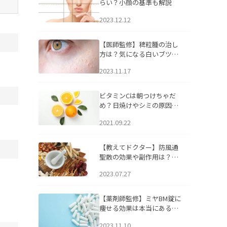
らい？小顔の基準も解説
2023.12.12
【医師監修】稗粒腫の治し
方は？気になる白いブツブ
ツの原因と自宅でできるケ
2023.11.17
アについて
ビタミンCは朝つけちゃだ
め？日焼けやシミの原因に
なるってホント？
2021.09.22
【教えてドクター】防風通
聖散の効果や副作用は？長
期服用は危険なの？
2023.07.27
【薬剤師監修】ミヤBM錠に
痩せる効果は本当にある
の？
2023.11.10