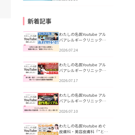
新着記事
わたしの名医Youtube アル
バアレルギークリニック札
幌「30代から急に老けて見
2026.07.24
える男性へ｜医師が教える
「最初にやるべき3つ」」を
公開いたしました。
わたしの名医Youtube アル
バアレルギークリニック札
幌「赤ら顔・酒さ・ニキビ
2026.07.17
跡にVビームは効く？向いて
いる赤みを医師が徹底解
説」を公開いたしました。
わたしの名医Youtube アル
バアレルギークリニック札
幌「マンジャロのリアル｜
2026.07.10
医師が明かす副作用・リバ
ウンド・正しい使い方」を
公開いたしました。
わたしの名医Youtube めぐ
皮膚科・美容皮膚科「”とお