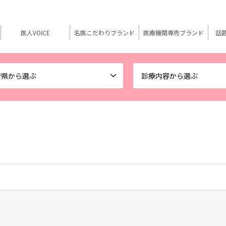
医人VOICE
名医こだわりブランド
医療機関専売ブランド
話
府県から選ぶ
診療内容から選ぶ