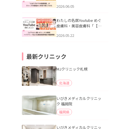
りすがりの皮膚科医”がスレ
2026.06.05
ッズの肌悩みに本気で答え
てみた」を公開いたしまし
た。
わたしの名医Youtube めぐ
皮膚科・美容皮膚科「【ヒ
アルロン酸×ボトックス併
2026.05.22
用】ハイブリッド注入を美
容皮膚科医が徹底解説」を
公開いたしました。
最新クリニック
MJクリニック札幌
北海道
いびきメディカルクリニッ
ク 福岡院
福岡県
いびきメディカルクリニッ