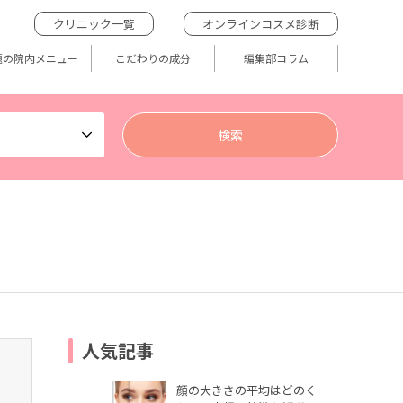
クリニック一覧
オンラインコスメ診断
題の院内メニュー
こだわりの成分
編集部コラム
人気記事
顔の大きさの平均はどのく