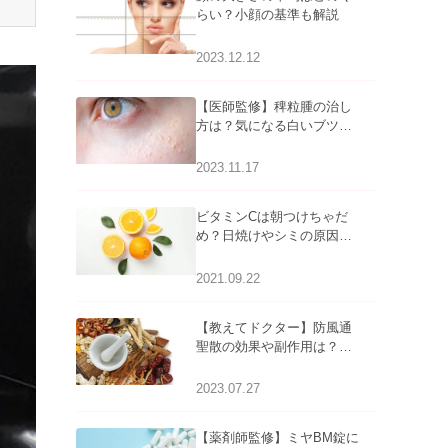
らい？小顔の基準も解説
2023.12.12
【医師監修】稗粒腫の治し
方は？気になる白いブツブ
ツの原因と自宅でできるケ
アについて
2023.11.17
ビタミンCは朝つけちゃだ
め？日焼けやシミの原因に
なるってホント？
2021.09.22
【教えてドクター】防風通
聖散の効果や副作用は？長
期服用は危険なの？
2023.07.27
【薬剤師監修】ミヤBM錠に