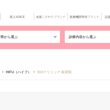
医人VOICE
名医こだわりブランド
医療機関専売ブランド
話
府県から選ぶ
診療内容から選ぶ
HIFU（ハイフ）
DIOクリニック 銀座院