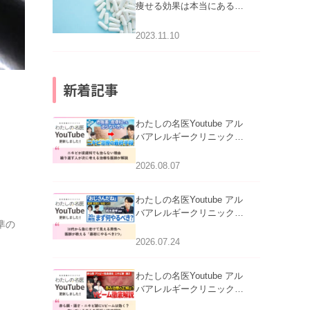
痩せる効果は本当にある
の？
2023.11.10
新着記事
わたしの名医Youtube アル
バアレルギークリニック札
幌「ニキビが皮膚科でも治
らない理由｜繰り返す人が
2026.08.07
次に考える治療を医師が解
説」を公開いたしました。
わたしの名医Youtube アル
バアレルギークリニック札
準の
幌「30代から急に老けて見
える男性へ｜医師が教える
2026.07.24
「最初にやるべき3つ」」を
公開いたしました。
わたしの名医Youtube アル
バアレルギークリニック札
幌「赤ら顔・酒さ・ニキビ