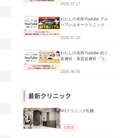
跡にVビームは効く？向い
2026.07.17
ている赤みを医師が徹底解
説」を公開いたしました。
わたしの名医Youtube アル
バアレルギークリニック札
幌「マンジャロのリアル｜
医師が明かす副作用・リバ
2026.07.10
ウンド・正しい使い方」を
公開いたしました。
わたしの名医Youtube めぐ
皮膚科・美容皮膚科「”とお
りすがりの皮膚科医”がスレ
ッズの肌悩みに本気で答え
2026.06.05
てみた」を公開いたしまし
た。
最新クリニック
MJクリニック札幌
北海道