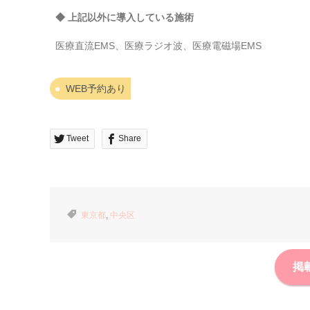
◆ 上記以外に導入している施術
医療直流EMS、医療ラジオ波、医療電磁場EMS
WEB予約あり
Tweet
Share
東京都
,
中央区
掲