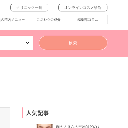
クリニック一覧
オンラインコスメ診断
題の院内メニュー
こだわりの成分
編集部コラム
人気記事
顔の大きさの平均はどのく