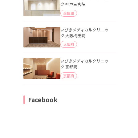
ク 神戸三宮院
兵庫県
いびきメディカルクリニッ
ク 大阪梅田院
大阪府
いびきメディカルクリニッ
ク 京都院
京都府
Facebook