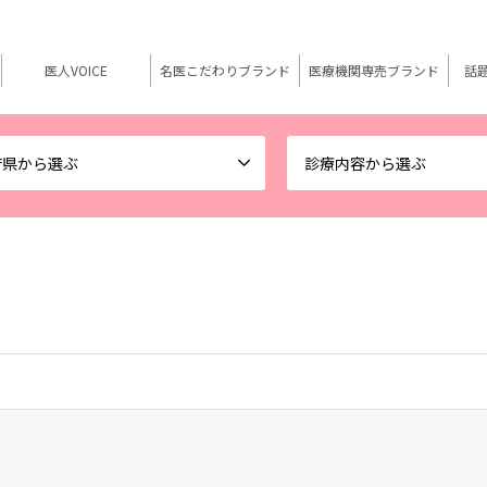
医人VOICE
名医こだわりブランド
医療機関専売ブランド
話
府県から選ぶ
診療内容から選ぶ