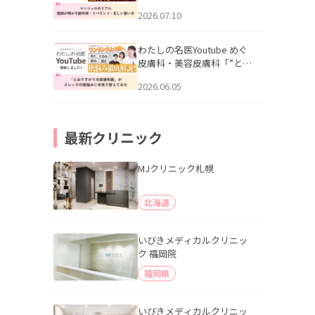
幌「マンジャロのリアル｜
2026.07.10
医師が明かす副作用・リバ
ウンド・正しい使い方」を
公開いたしました。
わたしの名医Youtube めぐ
皮膚科・美容皮膚科「”とお
りすがりの皮膚科医”がスレ
2026.06.05
ッズの肌悩みに本気で答え
てみた」を公開いたしまし
た。
最新クリニック
MJクリニック札幌
北海道
いびきメディカルクリニッ
ク 福岡院
福岡県
いびきメディカルクリニッ