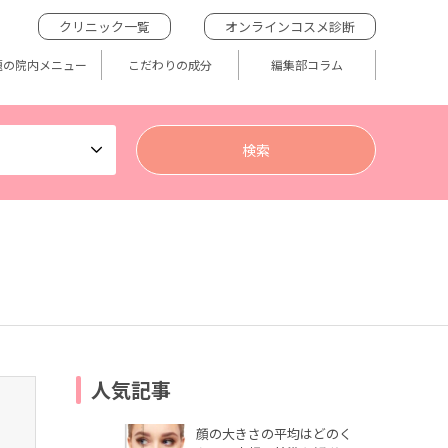
クリニック一覧
オンラインコスメ診断
題の院内メニュー
こだわりの成分
編集部コラム
人気記事
顔の大きさの平均はどのく