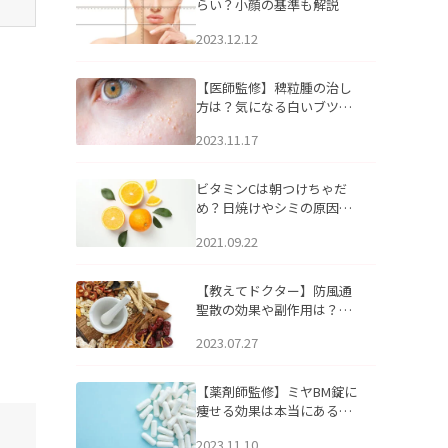
らい？小顔の基準も解説
2023.12.12
【医師監修】稗粒腫の治し
方は？気になる白いブツブ
ツの原因と自宅でできるケ
2023.11.17
アについて
ビタミンCは朝つけちゃだ
め？日焼けやシミの原因に
なるってホント？
2021.09.22
【教えてドクター】防風通
聖散の効果や副作用は？長
期服用は危険なの？
2023.07.27
【薬剤師監修】ミヤBM錠に
痩せる効果は本当にある
の？
2023.11.10