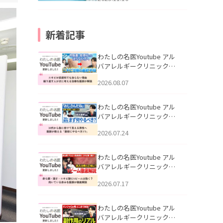
新着記事
わたしの名医Youtube アル
バアレルギークリニック札
幌「ニキビが皮膚科でも治
2026.08.07
らない理由｜繰り返す人が
次に考える治療を医師が解
説」を公開いたしました。
わたしの名医Youtube アル
バアレルギークリニック札
幌「30代から急に老けて見
2026.07.24
える男性へ｜医師が教える
「最初にやるべき3つ」」を
公開いたしました。
わたしの名医Youtube アル
バアレルギークリニック札
幌「赤ら顔・酒さ・ニキビ
2026.07.17
跡にVビームは効く？向いて
いる赤みを医師が徹底解
説」を公開いたしました。
わたしの名医Youtube アル
バアレルギークリニック札