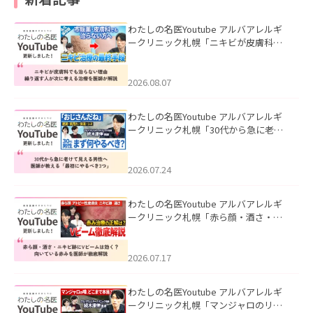
わたしの名医Youtube アルバアレルギ
ークリニック札幌「ニキビが皮膚科で
も治らない理由｜繰り返す人が次に考
える治療を医師が解説」を公開いたし
ました。
2026.08.07
わたしの名医Youtube アルバアレルギ
ークリニック札幌「30代から急に老け
て見える男性へ｜医師が教える「最初
にやるべき3つ」」を公開いたしまし
た。
2026.07.24
わたしの名医Youtube アルバアレルギ
ークリニック札幌「赤ら顔・酒さ・ニ
キビ跡にVビームは効く？向いている赤
みを医師が徹底解説」を公開いたしま
した。
2026.07.17
わたしの名医Youtube アルバアレルギ
ークリニック札幌「マンジャロのリア