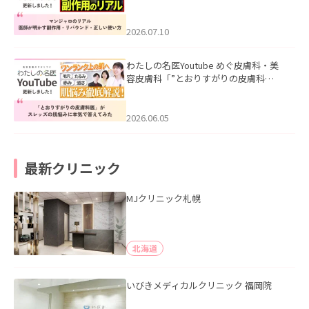
ル｜医師が明かす副作用・リバウン
ド・正しい使い方」を公開いたしまし
た。
2026.07.10
わたしの名医Youtube めぐ皮膚科・美
容皮膚科「”とおりすがりの皮膚科
医”がスレッズの肌悩みに本気で答えて
みた」を公開いたしました。
2026.06.05
最新クリニック
MJクリニック札幌
北海道
いびきメディカルクリニック 福岡院