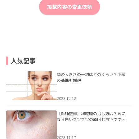
掲載内容の変更依頼
人気記事
顔の大きさの平均はどのくらい？小顔
の基準も解説
2023.12.12
【医師監修】稗粒腫の治し方は？気に
なる白いブツブツの原因と自宅ででき
るケアについて
2023.11.17