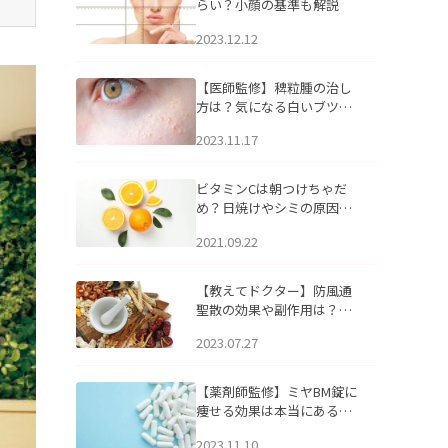
らい？小顔の基準も解説
2023.12.12
【医師監修】稗粒腫の治し
方は？気になる白いブツブ
ツの原因と自宅でできるケ
2023.11.17
アについて
ビタミンCは朝つけちゃだ
め？日焼けやシミの原因に
なるってホント？
2021.09.22
【教えてドクター】防風通
聖散の効果や副作用は？長
期服用は危険なの？
2023.07.27
【薬剤師監修】ミヤBM錠に
痩せる効果は本当にある
の？
2023.11.10