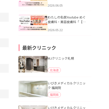
りすがりの皮膚科医”がスレ
2026.06.05
ッズの肌悩みに本気で答え
てみた」を公開いたしまし
た。
わたしの名医Youtube めぐ
皮膚科・美容皮膚科「【ヒ
アルロン酸×ボトックス併
2026.05.22
用】ハイブリッド注入を美
容皮膚科医が徹底解説」を
公開いたしました。
最新クリニック
MJクリニック札幌
北海道
いびきメディカルクリニッ
ク 福岡院
福岡県
いびきメディカルクリニッ