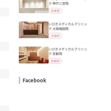
ク 神戸三宮院
兵庫県
いびきメディカルクリニッ
ク 大阪梅田院
大阪府
いびきメディカルクリニッ
ク 京都院
京都府
Facebook