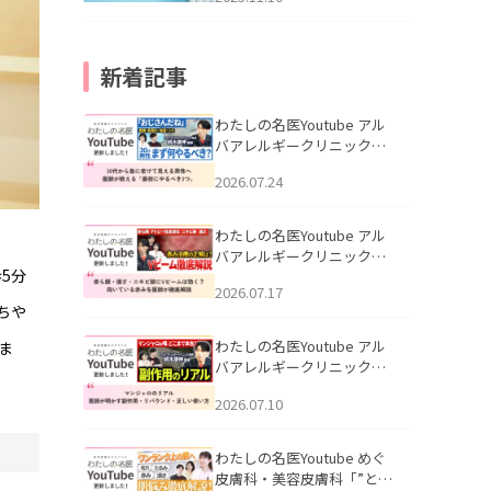
新着記事
わたしの名医Youtube アル
バアレルギークリニック札
幌「30代から急に老けて見
2026.07.24
える男性へ｜医師が教える
「最初にやるべき3つ」」を
公開いたしました。
わたしの名医Youtube アル
バアレルギークリニック札
5分
幌「赤ら顔・酒さ・ニキビ
2026.07.17
跡にVビームは効く？向いて
ちや
いる赤みを医師が徹底解
説」を公開いたしました。
わたしの名医Youtube アル
ま
バアレルギークリニック札
幌「マンジャロのリアル｜
2026.07.10
医師が明かす副作用・リバ
ウンド・正しい使い方」を
公開いたしました。
わたしの名医Youtube めぐ
皮膚科・美容皮膚科「”とお