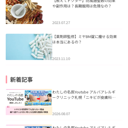
【教えてドクター】防風通聖散の効果
や副作用は？長期服用は危険なの？
2023.07.27
【薬剤師監修】ミヤBM錠に痩せる効果
は本当にあるの？
2023.11.10
新着記事
わたしの名医Youtube アルバアレルギ
ークリニック札幌「ニキビが皮膚科で
も治らない理由｜繰り返す人が次に考
える治療を医師が解説」を公開いたし
ました。
2026.08.07
わたしの名医Youtube アルバアレルギ