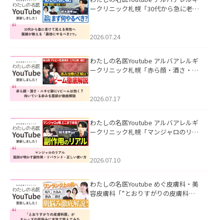
ークリニック札幌「30代から急に老け
て見える男性へ｜医師が教える「最初
にやるべき3つ」」を公開いたしまし
た。
2026.07.24
わたしの名医Youtube アルバアレルギ
ークリニック札幌「赤ら顔・酒さ・ニ
キビ跡にVビームは効く？向いている赤
みを医師が徹底解説」を公開いたしま
した。
2026.07.17
わたしの名医Youtube アルバアレルギ
ークリニック札幌「マンジャロのリア
ル｜医師が明かす副作用・リバウン
ド・正しい使い方」を公開いたしまし
た。
2026.07.10
わたしの名医Youtube めぐ皮膚科・美
容皮膚科「”とおりすがりの皮膚科
医”がスレッズの肌悩みに本気で答えて
みた」を公開いたしました。