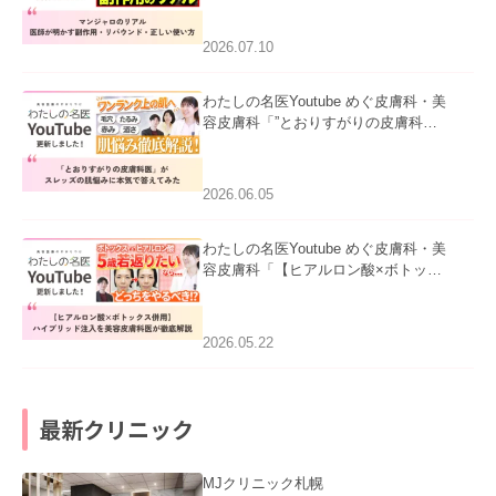
ド・正しい使い方」を公開いたしまし
た。
2026.07.10
わたしの名医Youtube めぐ皮膚科・美
容皮膚科「”とおりすがりの皮膚科
医”がスレッズの肌悩みに本気で答えて
みた」を公開いたしました。
2026.06.05
わたしの名医Youtube めぐ皮膚科・美
容皮膚科「【ヒアルロン酸×ボトック
ス併用】ハイブリッド注入を美容皮膚
科医が徹底解説」を公開いたしまし
た。
2026.05.22
最新クリニック
MJクリニック札幌