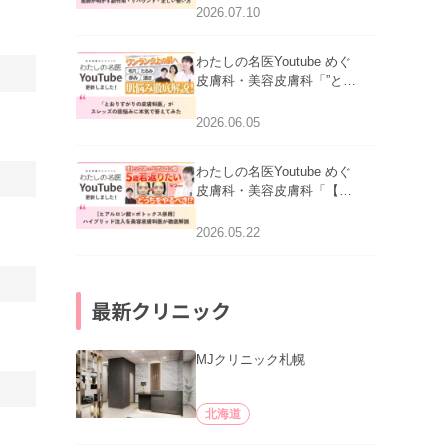
医師が明かす副作用・リバ
2026.07.10
ウンド・正しい使い方」を
公開いたしました。
わたしの名医Youtube めぐ
皮膚科・美容皮膚科「”とお
りすがりの皮膚科医”がスレ
ッズの肌悩みに本気で答え
2026.06.05
てみた」を公開いたしまし
た。
わたしの名医Youtube めぐ
皮膚科・美容皮膚科「【ヒ
アルロン酸×ボトックス併
用】ハイブリッド注入を美
2026.05.22
容皮膚科医が徹底解説」を
公開いたしました。
最新クリニック
MJクリニック札幌
北海道