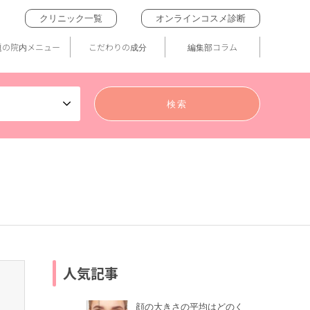
クリニック一覧
オンラインコスメ診断
題の院内メニュー
こだわりの成分
編集部コラム
人気記事
顔の大きさの平均はどのく