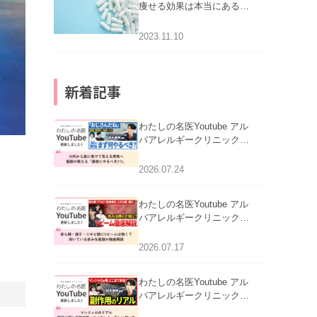
痩せる効果は本当にある
の？
2023.11.10
新着記事
わたしの名医Youtube アル
バアレルギークリニック札
幌「30代から急に老けて見
える男性へ｜医師が教える
2026.07.24
「最初にやるべき3つ」」を
公開いたしました。
わたしの名医Youtube アル
バアレルギークリニック札
幌「赤ら顔・酒さ・ニキビ
跡にVビームは効く？向い
2026.07.17
ている赤みを医師が徹底解
説」を公開いたしました。
わたしの名医Youtube アル
バアレルギークリニック札
幌「マンジャロのリアル｜