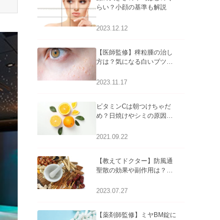
らい？小顔の基準も解説
2023.12.12
【医師監修】稗粒腫の治し
方は？気になる白いブツブ
ツの原因と自宅でできるケ
アについて
2023.11.17
ビタミンCは朝つけちゃだ
め？日焼けやシミの原因に
なるってホント？
2021.09.22
【教えてドクター】防風通
聖散の効果や副作用は？長
期服用は危険なの？
2023.07.27
【薬剤師監修】ミヤBM錠に