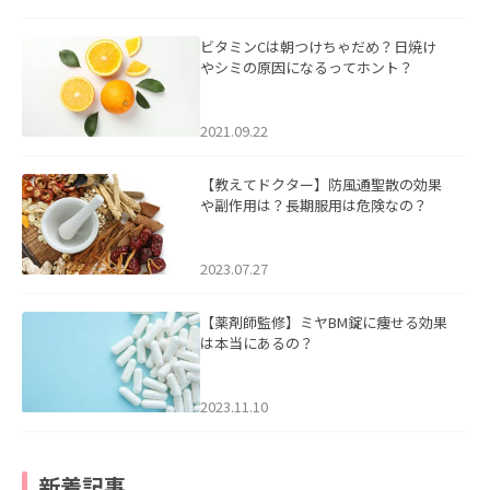
ビタミンCは朝つけちゃだめ？日焼け
やシミの原因になるってホント？
2021.09.22
【教えてドクター】防風通聖散の効果
や副作用は？長期服用は危険なの？
2023.07.27
【薬剤師監修】ミヤBM錠に痩せる効果
は本当にあるの？
2023.11.10
新着記事