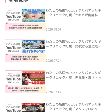
わたしの名医Youtube アルバアレルギ
ークリニック札幌「ニキビが皮膚科で
も治らない理由｜繰り返す人が次に考
える治療を医師が解説」を公開いたし
ました。
2026.08.07
わたしの名医Youtube アルバアレルギ
ークリニック札幌「30代から急に老け
て見える男性へ｜医師が教える「最初
にやるべき3つ」」を公開いたしまし
た。
2026.07.24
わたしの名医Youtube アルバアレルギ
ークリニック札幌「赤ら顔・酒さ・ニ
キビ跡にVビームは効く？向いている赤
みを医師が徹底解説」を公開いたしま
した。
2026.07.17
わたしの名医Youtube アルバアレルギ
ークリニック札幌「マンジャロのリア