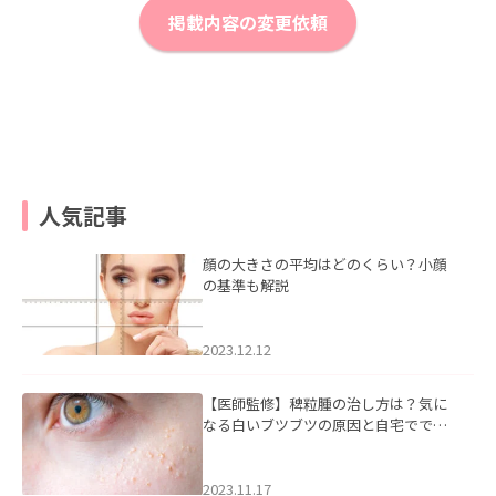
掲載内容の変更依頼
人気記事
顔の大きさの平均はどのくらい？小顔
の基準も解説
2023.12.12
【医師監修】稗粒腫の治し方は？気に
なる白いブツブツの原因と自宅ででき
るケアについて
2023.11.17