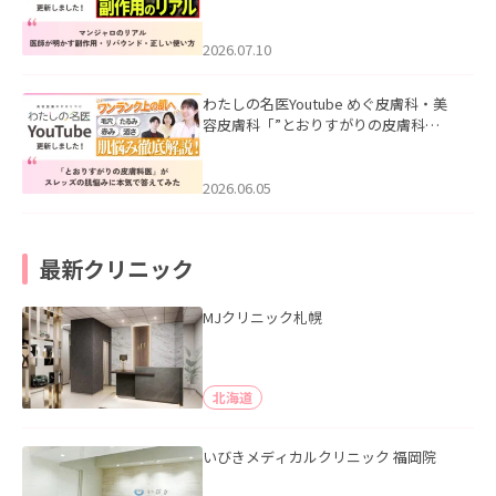
ル｜医師が明かす副作用・リバウン
ド・正しい使い方」を公開いたしまし
た。
2026.07.10
わたしの名医Youtube めぐ皮膚科・美
容皮膚科「”とおりすがりの皮膚科
医”がスレッズの肌悩みに本気で答えて
みた」を公開いたしました。
2026.06.05
最新クリニック
MJクリニック札幌
北海道
いびきメディカルクリニック 福岡院