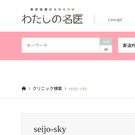
Concept
and
都道
or
クリニック検索
seijo-sky
seijo-sky