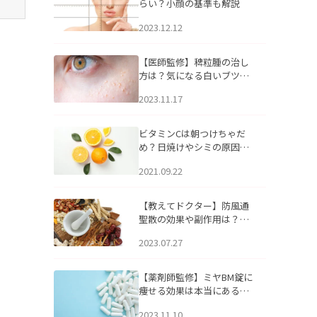
らい？小顔の基準も解説
2023.12.12
【医師監修】稗粒腫の治し
方は？気になる白いブツブ
ツの原因と自宅でできるケ
2023.11.17
アについて
ビタミンCは朝つけちゃだ
め？日焼けやシミの原因に
なるってホント？
2021.09.22
【教えてドクター】防風通
聖散の効果や副作用は？長
期服用は危険なの？
2023.07.27
【薬剤師監修】ミヤBM錠に
痩せる効果は本当にある
の？
2023.11.10