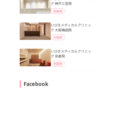
ク 神戸三宮院
兵庫県
いびきメディカルクリニッ
ク 大阪梅田院
大阪府
いびきメディカルクリニッ
ク 京都院
京都府
Facebook