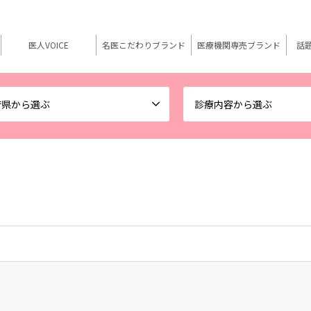
医人VOICE
名医こだわりブランド
医療機関専売ブランド
話
府県から選ぶ
診療内容から選ぶ