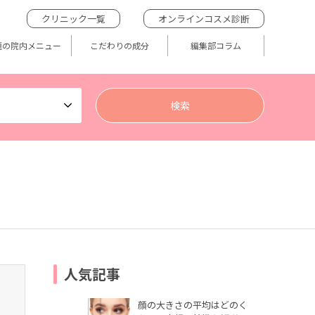
クリニック一覧
オンラインコスメ診断
題の院内メニュー
こだわりの成分
編集部コラム
人気記事
顔の大きさの平均はどのく