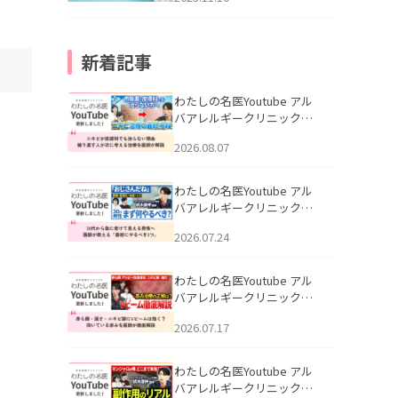
新着記事
わたしの名医Youtube アル
バアレルギークリニック札
幌「ニキビが皮膚科でも治
2026.08.07
らない理由｜繰り返す人が
次に考える治療を医師が解
説」を公開いたしました。
わたしの名医Youtube アル
バアレルギークリニック札
幌「30代から急に老けて見
2026.07.24
える男性へ｜医師が教える
「最初にやるべき3つ」」を
公開いたしました。
わたしの名医Youtube アル
バアレルギークリニック札
幌「赤ら顔・酒さ・ニキビ
2026.07.17
跡にVビームは効く？向いて
いる赤みを医師が徹底解
説」を公開いたしました。
わたしの名医Youtube アル
バアレルギークリニック札