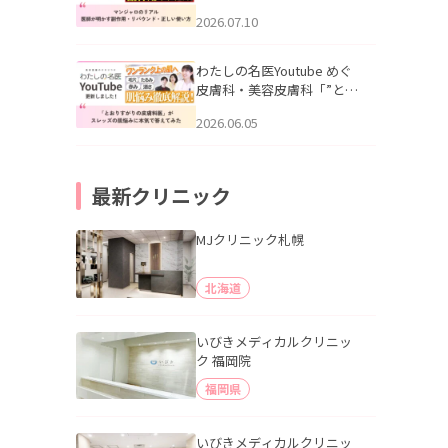
幌「マンジャロのリアル｜
2026.07.10
医師が明かす副作用・リバ
ウンド・正しい使い方」を
公開いたしました。
わたしの名医Youtube めぐ
皮膚科・美容皮膚科「”とお
りすがりの皮膚科医”がスレ
2026.06.05
ッズの肌悩みに本気で答え
てみた」を公開いたしまし
た。
最新クリニック
MJクリニック札幌
北海道
いびきメディカルクリニッ
ク 福岡院
福岡県
いびきメディカルクリニッ