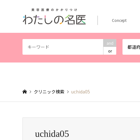
Concept
and
都道
or
クリニック検索
uchida05
uchida05