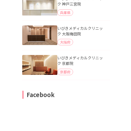
ク 神戸三宮院
兵庫県
いびきメディカルクリニッ
ク 大阪梅田院
大阪府
いびきメディカルクリニッ
ク 京都院
京都府
Facebook