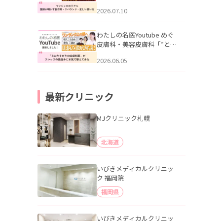
幌「マンジャロのリアル｜
2026.07.10
医師が明かす副作用・リバ
ウンド・正しい使い方」を
公開いたしました。
わたしの名医Youtube めぐ
皮膚科・美容皮膚科「”とお
りすがりの皮膚科医”がスレ
2026.06.05
ッズの肌悩みに本気で答え
てみた」を公開いたしまし
た。
最新クリニック
MJクリニック札幌
北海道
いびきメディカルクリニッ
ク 福岡院
福岡県
いびきメディカルクリニッ