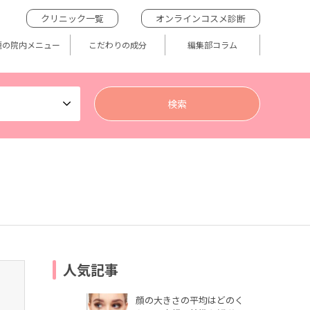
クリニック一覧
オンラインコスメ診断
題の院内メニュー
こだわりの成分
編集部コラム
人気記事
顔の大きさの平均はどのく