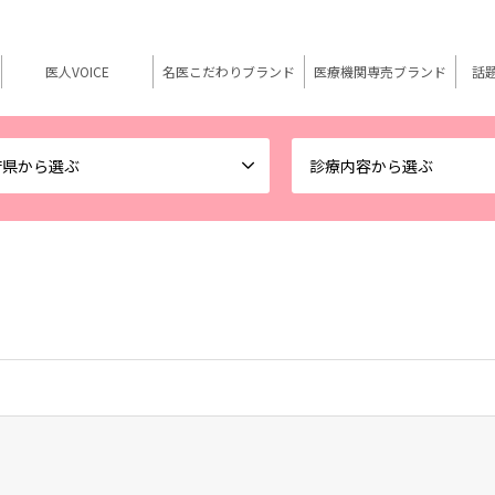
医人VOICE
名医こだわりブランド
医療機関専売ブランド
話
府県から選ぶ
診療内容から選ぶ