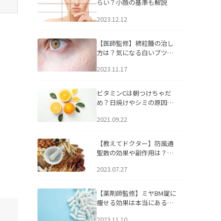
らい？小顔の基準も解説
2023.12.12
【医師監修】稗粒腫の治し
方は？気になる白いブツブ
ツの原因と自宅でできるケ
2023.11.17
アについて
ビタミンCは朝つけちゃだ
め？日焼けやシミの原因に
なるってホント？
2021.09.22
【教えてドクター】防風通
聖散の効果や副作用は？長
期服用は危険なの？
2023.07.27
【薬剤師監修】ミヤBM錠に
痩せる効果は本当にある
の？
2023.11.10