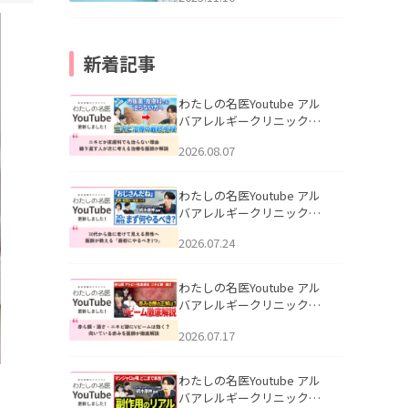
新着記事
わたしの名医Youtube アル
バアレルギークリニック札
幌「ニキビが皮膚科でも治
2026.08.07
らない理由｜繰り返す人が
次に考える治療を医師が解
説」を公開いたしました。
わたしの名医Youtube アル
バアレルギークリニック札
幌「30代から急に老けて見
2026.07.24
える男性へ｜医師が教える
「最初にやるべき3つ」」を
公開いたしました。
わたしの名医Youtube アル
バアレルギークリニック札
幌「赤ら顔・酒さ・ニキビ
2026.07.17
跡にVビームは効く？向いて
いる赤みを医師が徹底解
説」を公開いたしました。
わたしの名医Youtube アル
バアレルギークリニック札