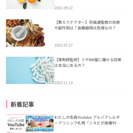
2021.09.22
【教えてドクター】防風通聖散の効果
や副作用は？長期服用は危険なの？
2023.07.27
【薬剤師監修】ミヤBM錠に痩せる効果
は本当にあるの？
2023.11.10
新着記事
わたしの名医Youtube アルバアレルギ
ークリニック札幌「ニキビが皮膚科で
も治らない理由｜繰り返す人が次に考