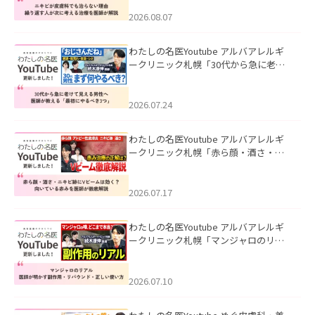
える治療を医師が解説」を公開いたし
ました。
2026.08.07
わたしの名医Youtube アルバアレルギ
ークリニック札幌「30代から急に老け
て見える男性へ｜医師が教える「最初
にやるべき3つ」」を公開いたしまし
た。
2026.07.24
わたしの名医Youtube アルバアレルギ
ークリニック札幌「赤ら顔・酒さ・ニ
キビ跡にVビームは効く？向いている赤
みを医師が徹底解説」を公開いたしま
した。
2026.07.17
わたしの名医Youtube アルバアレルギ
ークリニック札幌「マンジャロのリア
ル｜医師が明かす副作用・リバウン
ド・正しい使い方」を公開いたしまし
た。
2026.07.10