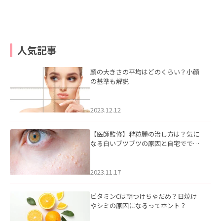
人気記事
顔の大きさの平均はどのくらい？小顔
の基準も解説
2023.12.12
【医師監修】稗粒腫の治し方は？気に
なる白いブツブツの原因と自宅ででき
るケアについて
2023.11.17
ビタミンCは朝つけちゃだめ？日焼け
やシミの原因になるってホント？