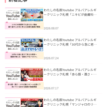
わたしの名医Youtube アルバアレルギ
ークリニック札幌「ニキビが皮膚科で
も治らない理由｜繰り返す人が次に考
える治療を医師が解説」を公開いたし
ました。
2026.08.07
わたしの名医Youtube アルバアレルギ
ークリニック札幌「30代から急に老け
て見える男性へ｜医師が教える「最初
にやるべき3つ」」を公開いたしまし
た。
2026.07.24
わたしの名医Youtube アルバアレルギ
ークリニック札幌「赤ら顔・酒さ・ニ
キビ跡にVビームは効く？向いている赤
みを医師が徹底解説」を公開いたしま
した。
2026.07.17
わたしの名医Youtube アルバアレルギ
ークリニック札幌「マンジャロのリア