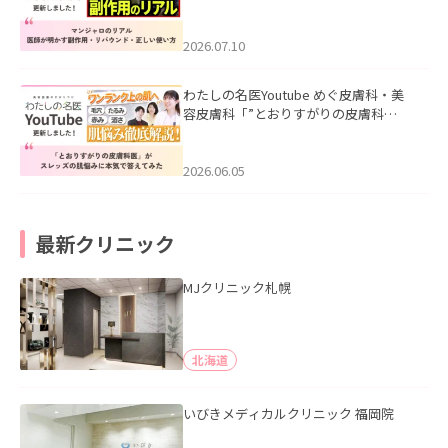
ル｜医師が明かす副作用・リバウン
ド・正しい使い方」を公開いたしまし
た。
2026.07.10
わたしの名医Youtube めぐ皮膚科・美
容皮膚科「”とおりすがりの皮膚科
医”がスレッズの肌悩みに本気で答えて
みた」を公開いたしました。
2026.06.05
最新クリニック
MJクリニック札幌
北海道
いびきメディカルクリニック 福岡院