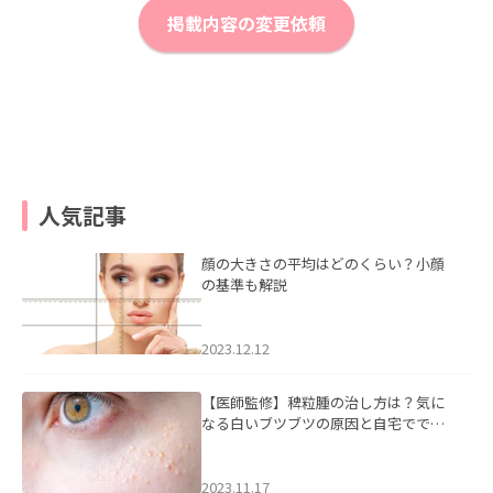
掲載内容の変更依頼
人気記事
顔の大きさの平均はどのくらい？小顔
の基準も解説
2023.12.12
【医師監修】稗粒腫の治し方は？気に
なる白いブツブツの原因と自宅ででき
るケアについて
2023.11.17