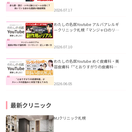
みを医師が徹底解説」を公開いたしま
した。
2026.07.17
わたしの名医Youtube アルバアレルギ
ークリニック札幌「マンジャロのリア
ル｜医師が明かす副作用・リバウン
ド・正しい使い方」を公開いたしまし
た。
2026.07.10
わたしの名医Youtube めぐ皮膚科・美
容皮膚科「”とおりすがりの皮膚科
医”がスレッズの肌悩みに本気で答えて
みた」を公開いたしました。
2026.06.05
最新クリニック
MJクリニック札幌