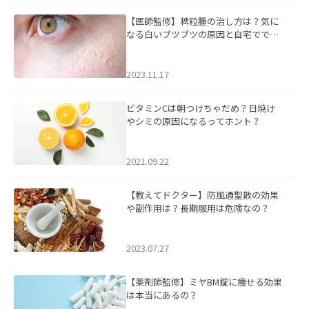
【医師監修】稗粒腫の治し方は？気に
なる白いブツブツの原因と自宅ででき
るケアについて
2023.11.17
ビタミンCは朝つけちゃだめ？日焼け
やシミの原因になるってホント？
2021.09.22
【教えてドクター】防風通聖散の効果
や副作用は？長期服用は危険なの？
2023.07.27
【薬剤師監修】ミヤBM錠に痩せる効果
は本当にあるの？