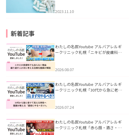
2023.11.10
新着記事
わたしの名医Youtube アルバアレルギ
ークリニック札幌「ニキビが皮膚科で
も治らない理由｜繰り返す人が次に考
える治療を医師が解説」を公開いたし
ました。
2026.08.07
わたしの名医Youtube アルバアレルギ
ークリニック札幌「30代から急に老け
て見える男性へ｜医師が教える「最初
にやるべき3つ」」を公開いたしまし
た。
2026.07.24
わたしの名医Youtube アルバアレルギ
ークリニック札幌「赤ら顔・酒さ・ニ
キビ跡にVビームは効く？向いている赤