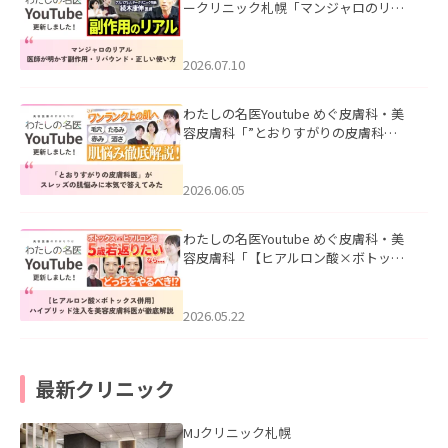
ークリニック札幌「マンジャロのリア
ル｜医師が明かす副作用・リバウン
ド・正しい使い方」を公開いたしまし
た。
2026.07.10
わたしの名医Youtube めぐ皮膚科・美
容皮膚科「”とおりすがりの皮膚科
医”がスレッズの肌悩みに本気で答えて
みた」を公開いたしました。
2026.06.05
わたしの名医Youtube めぐ皮膚科・美
容皮膚科「【ヒアルロン酸×ボトック
ス併用】ハイブリッド注入を美容皮膚
科医が徹底解説」を公開いたしまし
た。
2026.05.22
最新クリニック
MJクリニック札幌