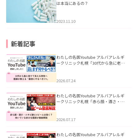
は本当にあるの？
2023.11.10
新着記事
わたしの名医Youtube アルバアレルギ
ークリニック札幌「30代から急に老け
て見える男性へ｜医師が教える「最初
にやるべき3つ」」を公開いたしまし
た。
2026.07.24
わたしの名医Youtube アルバアレルギ
ークリニック札幌「赤ら顔・酒さ・ニ
キビ跡にVビームは効く？向いている赤
みを医師が徹底解説」を公開いたしま
した。
2026.07.17
わたしの名医Youtube アルバアレルギ