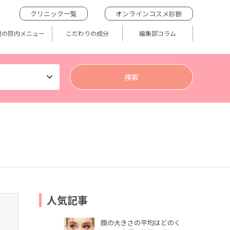
クリニック一覧
オンラインコスメ診断
題の院内メニュー
こだわりの成分
編集部コラム
人気記事
顔の大きさの平均はどのく