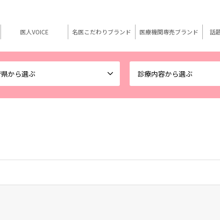
医人VOICE
名医こだわりブランド
医療機関専売ブランド
話
府県から選ぶ
診療内容から選ぶ