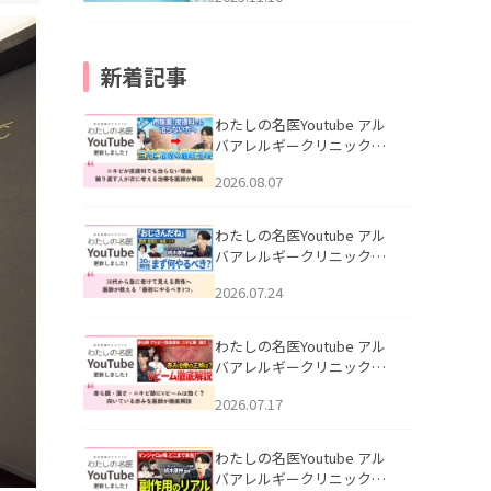
新着記事
わたしの名医Youtube アル
バアレルギークリニック札
幌「ニキビが皮膚科でも治
2026.08.07
らない理由｜繰り返す人が
次に考える治療を医師が解
説」を公開いたしました。
わたしの名医Youtube アル
バアレルギークリニック札
幌「30代から急に老けて見
2026.07.24
える男性へ｜医師が教える
「最初にやるべき3つ」」を
公開いたしました。
わたしの名医Youtube アル
バアレルギークリニック札
幌「赤ら顔・酒さ・ニキビ
2026.07.17
跡にVビームは効く？向いて
いる赤みを医師が徹底解
説」を公開いたしました。
わたしの名医Youtube アル
バアレルギークリニック札