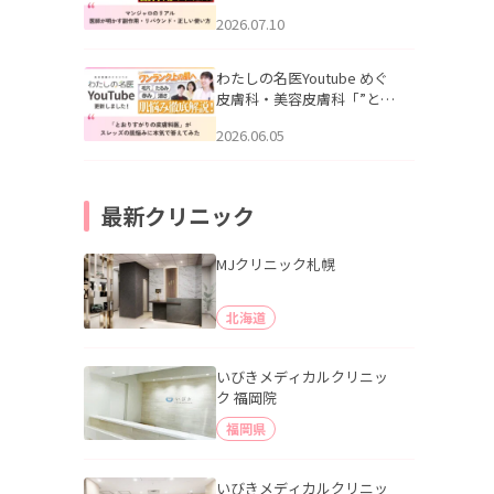
幌「マンジャロのリアル｜
2026.07.10
医師が明かす副作用・リバ
ウンド・正しい使い方」を
公開いたしました。
わたしの名医Youtube めぐ
皮膚科・美容皮膚科「”とお
りすがりの皮膚科医”がスレ
2026.06.05
ッズの肌悩みに本気で答え
てみた」を公開いたしまし
た。
最新クリニック
MJクリニック札幌
北海道
いびきメディカルクリニッ
ク 福岡院
福岡県
いびきメディカルクリニッ