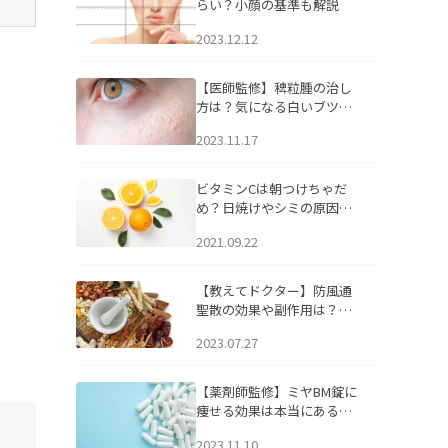
らい？小顔の基準も解説
2023.12.12
【医師監修】稗粒腫の治し
方は？気になる白いブツブ
ツの原因と自宅でできるケ
2023.11.17
アについて
ビタミンCは朝つけちゃだ
め？日焼けやシミの原因に
なるってホント？
2021.09.22
【教えてドクター】防風通
聖散の効果や副作用は？長
期服用は危険なの？
2023.07.27
【薬剤師監修】ミヤBM錠に
痩せる効果は本当にある
の？
2023.11.10