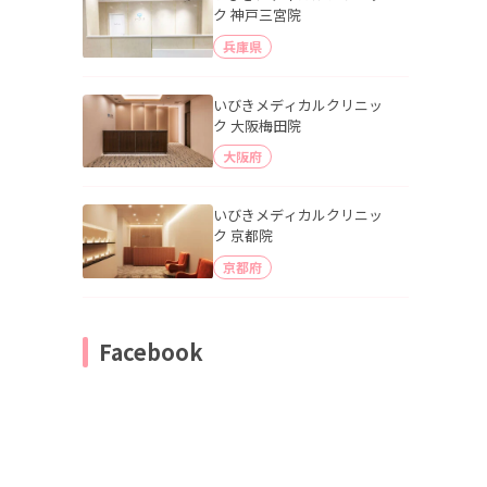
ク 神戸三宮院
兵庫県
いびきメディカルクリニッ
ク 大阪梅田院
大阪府
いびきメディカルクリニッ
ク 京都院
京都府
Facebook