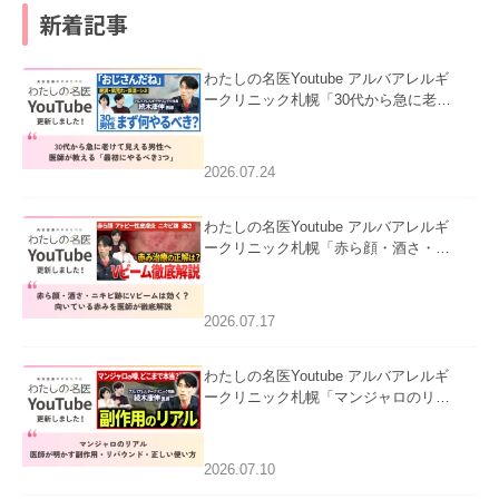
新着記事
わたしの名医Youtube アルバアレルギ
ークリニック札幌「30代から急に老け
て見える男性へ｜医師が教える「最初
にやるべき3つ」」を公開いたしまし
た。
2026.07.24
わたしの名医Youtube アルバアレルギ
ークリニック札幌「赤ら顔・酒さ・ニ
キビ跡にVビームは効く？向いている
赤みを医師が徹底解説」を公開いたし
ました。
2026.07.17
わたしの名医Youtube アルバアレルギ
ークリニック札幌「マンジャロのリア
ル｜医師が明かす副作用・リバウン
ド・正しい使い方」を公開いたしまし
た。
2026.07.10