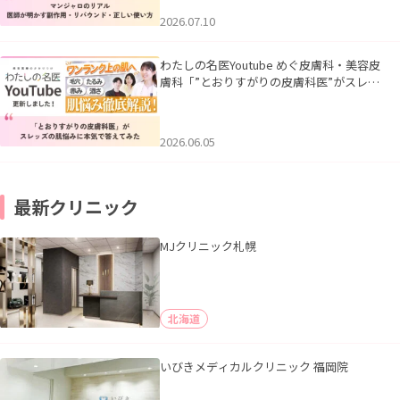
2026.07.10
わたしの名医Youtube めぐ皮膚科・美容皮
膚科「”とおりすがりの皮膚科医”がスレッ
ズの肌悩みに本気で答えてみた」を公開い
たしました。
2026.06.05
最新クリニック
MJクリニック札幌
北海道
いびきメディカルクリニック 福岡院