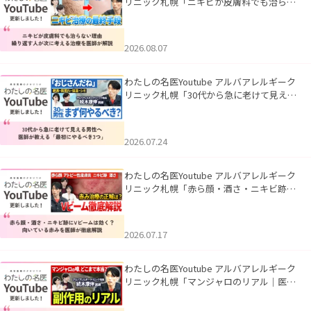
リニック札幌「ニキビが皮膚科でも治らな
い理由｜繰り返す人が次に考える治療を医
師が解説」を公開いたしました。
2026.08.07
わたしの名医Youtube アルバアレルギーク
リニック札幌「30代から急に老けて見える
男性へ｜医師が教える「最初にやるべき3
つ」」を公開いたしました。
2026.07.24
わたしの名医Youtube アルバアレルギーク
リニック札幌「赤ら顔・酒さ・ニキビ跡に
Vビームは効く？向いている赤みを医師が
徹底解説」を公開いたしました。
2026.07.17
わたしの名医Youtube アルバアレルギーク
リニック札幌「マンジャロのリアル｜医師
が明かす副作用・リバウンド・正しい使い
方」を公開いたしました。