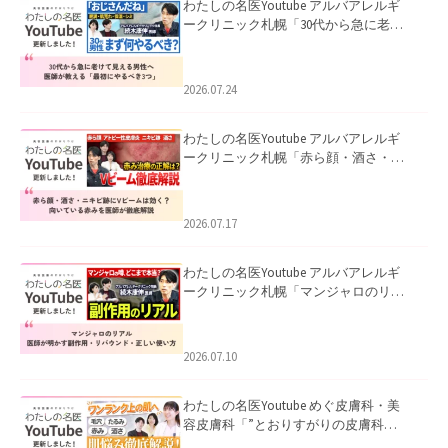
わたしの名医Youtube アルバアレルギ
ークリニック札幌「30代から急に老け
て見える男性へ｜医師が教える「最初
にやるべき3つ」」を公開いたしまし
た。
2026.07.24
わたしの名医Youtube アルバアレルギ
ークリニック札幌「赤ら顔・酒さ・ニ
キビ跡にVビームは効く？向いている赤
みを医師が徹底解説」を公開いたしま
した。
2026.07.17
わたしの名医Youtube アルバアレルギ
ークリニック札幌「マンジャロのリア
ル｜医師が明かす副作用・リバウン
ド・正しい使い方」を公開いたしまし
た。
2026.07.10
わたしの名医Youtube めぐ皮膚科・美
容皮膚科「”とおりすがりの皮膚科
医”がスレッズの肌悩みに本気で答えて