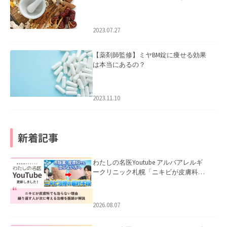
2023.07.27
【薬剤師監修】ミヤBM錠に痩せる効果
は本当にあるの？
2023.11.10
新着記事
わたしの名医Youtube アルバアレルギ
ークリニック札幌「ニキビが皮膚科で
も治らない理由｜繰り返す人が次に考
える治療を医師が解説」を公開いたし
ました。
2026.08.07