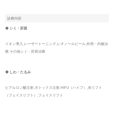
診療内容
◆ シミ・肝斑
イオン導入,レーザートーニング,レチノールピール,外用・内服治
療,その他シミ・肝斑治療
◆ しわ・たるみ
ヒアルロン酸注射,ボトックス注射,HIFU（ハイフ）,糸リフト
（フェイスリフト）,フェイスリフト