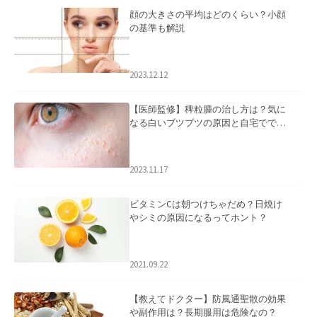
顔の大きさの平均はどのくらい？小顔
の基準も解説
2023.12.12
【医師監修】稗粒腫の治し方は？気に
なる白いブツブツの原因と自宅ででき
るケアについて
2023.11.17
ビタミンCは朝つけちゃだめ？日焼け
やシミの原因になるってホント？
2021.09.22
【教えてドクター】防風通聖散の効果
や副作用は？長期服用は危険なの？