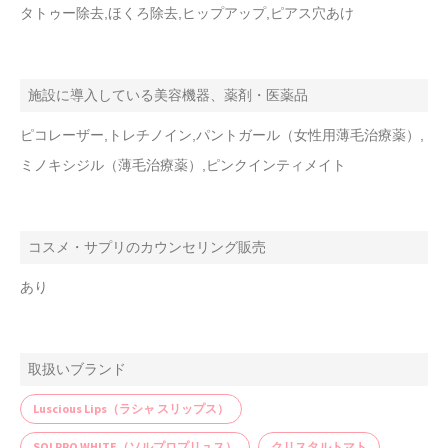
タトゥー除去,ほくろ除去,ヒップアップ,ピアス穴あけ
施設に導入している美容機器、薬剤・医薬品
ピコレーザー,トレチノイン,パントガール（女性用薄毛治療薬）,
ミノキシジル（薄毛治療薬）,ピンクインティメイト
コスメ・サプリのカウンセリング販売
あり
取扱いブランド
Luscious Lips（ラシャ スリップス）
SOLPRO WHITE（ソルプロプリュス）
クリスタルトマト