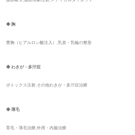
◆ 胸
豊胸（ヒアルロン酸注入）,乳首・乳輪の整形
◆ わきが・多汗症
ボトックス注射,その他わきが・多汗症治療
◆ 薄毛
育毛・薄毛治療,外用・内服治療