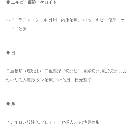
◆ ニキビ・傷跡・ケロイド
ハイドラフェイシャル,外用・内服治療,その他ニキビ・傷跡・ケ
ロイド治療
◆ 目
二重整形（埋没法）,二重整形（切開法）,目頭切開,目尻切開,まぶ
たのたるみ整形,クマ治療,その他目・目元整形
◆ 鼻
ヒアルロン酸注入,プロテアーゼ挿入,その他鼻整形