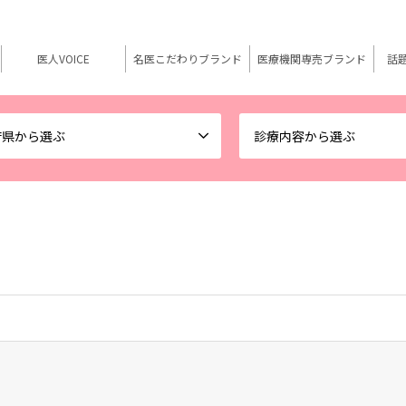
医人VOICE
名医こだわりブランド
医療機関専売ブランド
話
府県から選ぶ
診療内容から選ぶ