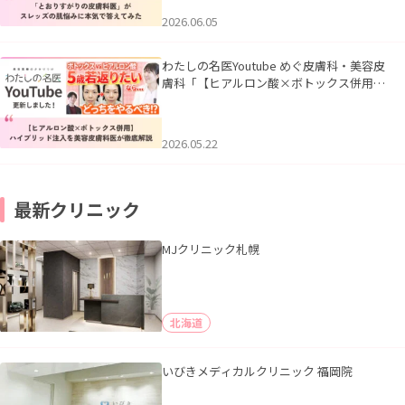
2026.06.05
わたしの名医Youtube めぐ皮膚科・美容皮
膚科「【ヒアルロン酸×ボトックス併用】
ハイブリッド注入を美容皮膚科医が徹底解
説」を公開いたしました。
2026.05.22
最新クリニック
MJクリニック札幌
北海道
いびきメディカルクリニック 福岡院