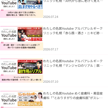
リニック札幌「30代から急に老けて見える
男性へ｜医師が教える「最初にやるべき3
つ」」を公開いたしました。
2026.07.24
わたしの名医Youtube アルバアレルギーク
リニック札幌「赤ら顔・酒さ・ニキビ跡に
Vビームは効く？向いている赤みを医師が
徹底解説」を公開いたしました。
2026.07.17
わたしの名医Youtube アルバアレルギーク
リニック札幌「マンジャロのリアル｜医師
が明かす副作用・リバウンド・正しい使い
方」を公開いたしました。
2026.07.10
わたしの名医Youtube めぐ皮膚科・美容皮
膚科「”とおりすがりの皮膚科医”がスレッ
ズの肌悩みに本気で答えてみた」を公開い
たしました。