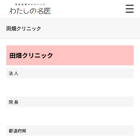
田畑クリニック
田畑クリニック
法 人
院 長
都道府県