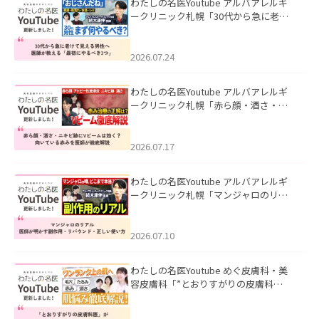
わたしの名医Youtube アルバアレルギ
ークリニック札幌「30代から急に老け
て見える男性へ｜医師が教える「最初
にやるべき3つ」」を公開いたしまし
た。
2026.07.24
わたしの名医Youtube アルバアレルギ
ークリニック札幌「赤ら顔・酒さ・ニ
キビ跡にVビームは効く？向いている赤
みを医師が徹底解説」を公開いたしま
した。
2026.07.17
わたしの名医Youtube アルバアレルギ
ークリニック札幌「マンジャロのリア
ル｜医師が明かす副作用・リバウン
ド・正しい使い方」を公開いたしまし
た。
2026.07.10
わたしの名医Youtube めぐ皮膚科・美
容皮膚科「”とおりすがりの皮膚科
医”がスレッズの肌悩みに本気で答えて
みた」を公開いたしました。