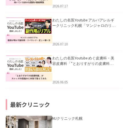
した。
2026.07.17
わたしの名医Youtube アルバアレルギ
ークリニック札幌「マンジャロのリア
ル｜医師が明かす副作用・リバウン
ド・正しい使い方」を公開いたしまし
た。
2026.07.10
わたしの名医Youtube めぐ皮膚科・美
容皮膚科「”とおりすがりの皮膚科
医”がスレッズの肌悩みに本気で答えて
みた」を公開いたしました。
2026.06.05
最新クリニック
MJクリニック札幌