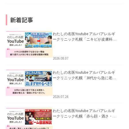
新着記事
わたしの名医Youtube アルバアレルギ
ークリニック札幌「ニキビが皮膚科で
も治らない理由｜繰り返す人が次に考
える治療を医師が解説」を公開いたし
ました。
2026.08.07
わたしの名医Youtube アルバアレルギ
ークリニック札幌「30代から急に老け
て見える男性へ｜医師が教える「最初
にやるべき3つ」」を公開いたしまし
た。
2026.07.24
わたしの名医Youtube アルバアレルギ
ークリニック札幌「赤ら顔・酒さ・ニ
キビ跡にVビームは効く？向いている赤
みを医師が徹底解説」を公開いたしま