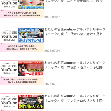
リニック札幌「ニキビが皮膚科でも治らな
い理由｜繰り返す人が次に考える治療を医
師が解説」を公開いたしました。
2026.08.07
わたしの名医Youtube アルバアレルギーク
リニック札幌「30代から急に老けて見える
男性へ｜医師が教える「最初にやるべき3
つ」」を公開いたしました。
2026.07.24
わたしの名医Youtube アルバアレルギーク
リニック札幌「赤ら顔・酒さ・ニキビ跡に
Vビームは効く？向いている赤みを医師が
徹底解説」を公開いたしました。
2026.07.17
わたしの名医Youtube アルバアレルギーク
リニック札幌「マンジャロのリアル｜医師
が明かす副作用・リバウンド・正しい使い
方」を公開いたしました。