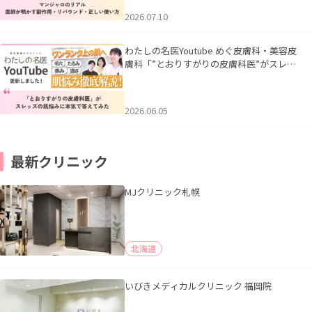
2026.07.10
わたしの名医Youtube めぐ皮膚科・美容皮
膚科「”とおりすがりの皮膚科医”がスレッ
ズの肌悩みに本気で答えてみた」を公開い
たしました。
2026.06.05
最新クリニック
MJクリニック札幌
北海道
いびきメディカルクリニック 福岡院