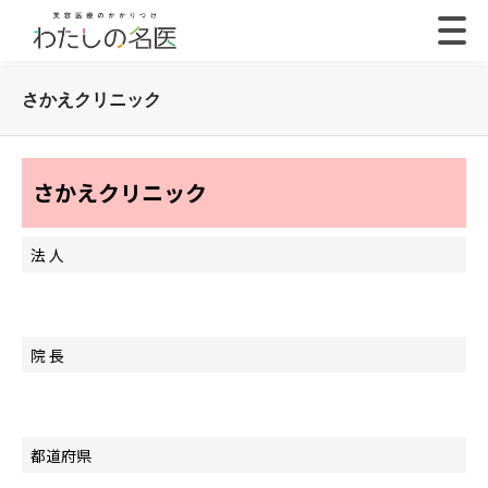
さかえクリニック
さかえクリニック
法 人
院 長
都道府県