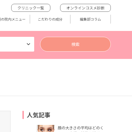
クリニック一覧
オンラインコスメ診断
題の院内メニュー
こだわりの成分
編集部コラム
人気記事
顔の大きさの平均はどのく