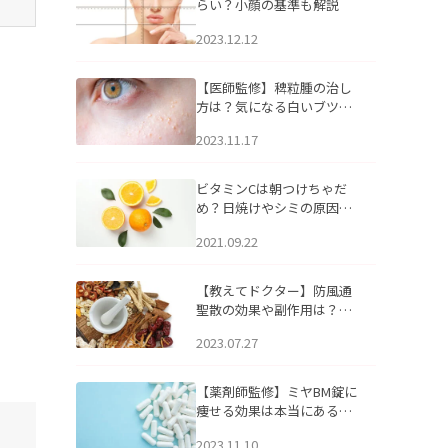
らい？小顔の基準も解説
2023.12.12
【医師監修】稗粒腫の治し
方は？気になる白いブツブ
ツの原因と自宅でできるケ
2023.11.17
アについて
ビタミンCは朝つけちゃだ
め？日焼けやシミの原因に
なるってホント？
2021.09.22
【教えてドクター】防風通
聖散の効果や副作用は？長
期服用は危険なの？
2023.07.27
【薬剤師監修】ミヤBM錠に
痩せる効果は本当にある
の？
2023.11.10