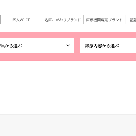
医人VOICE
名医こだわりブランド
医療機関専売ブランド
話
府県から選ぶ
診療内容から選ぶ