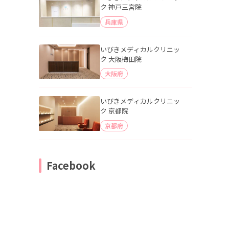
ク 神戸三宮院
兵庫県
いびきメディカルクリニッ
ク 大阪梅田院
大阪府
いびきメディカルクリニッ
ク 京都院
京都府
Facebook