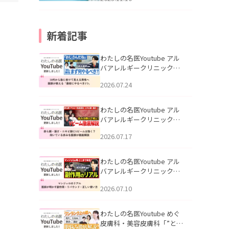
新着記事
わたしの名医Youtube アル
バアレルギークリニック札
幌「30代から急に老けて見
2026.07.24
える男性へ｜医師が教える
「最初にやるべき3つ」」を
公開いたしました。
わたしの名医Youtube アル
バアレルギークリニック札
幌「赤ら顔・酒さ・ニキビ
2026.07.17
跡にVビームは効く？向いて
いる赤みを医師が徹底解
説」を公開いたしました。
わたしの名医Youtube アル
バアレルギークリニック札
幌「マンジャロのリアル｜
2026.07.10
医師が明かす副作用・リバ
ウンド・正しい使い方」を
公開いたしました。
わたしの名医Youtube めぐ
皮膚科・美容皮膚科「”とお