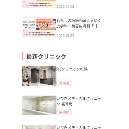
りすがりの皮膚科医”がスレ
2026.06.05
ッズの肌悩みに本気で答え
てみた」を公開いたしまし
た。
わたしの名医Youtube めぐ
皮膚科・美容皮膚科「【ヒ
アルロン酸×ボトックス併
2026.05.22
用】ハイブリッド注入を美
容皮膚科医が徹底解説」を
公開いたしました。
最新クリニック
MJクリニック札幌
北海道
いびきメディカルクリニッ
ク 福岡院
福岡県
いびきメディカルクリニッ