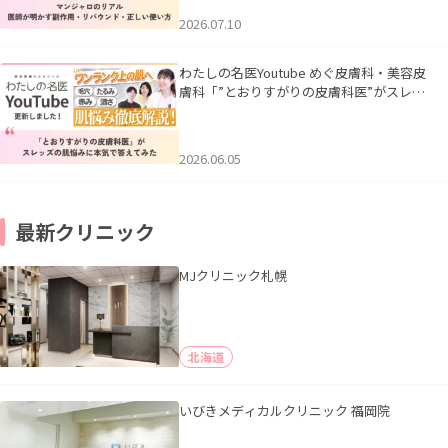
2026.07.10
わたしの名医Youtube めぐ皮膚科・美容皮
膚科「”とおりすがりの皮膚科医”がスレッ
ズの肌悩みに本気で答えてみた」を公開い
たしました。
2026.06.05
最新クリニック
MJクリニック札幌
北海道
いびきメディカルクリニック 福岡院