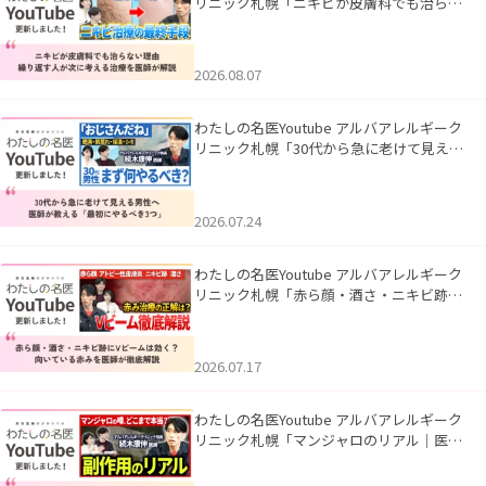
リニック札幌「ニキビが皮膚科でも治らな
い理由｜繰り返す人が次に考える治療を医
師が解説」を公開いたしました。
2026.08.07
わたしの名医Youtube アルバアレルギーク
リニック札幌「30代から急に老けて見える
男性へ｜医師が教える「最初にやるべき3
つ」」を公開いたしました。
2026.07.24
わたしの名医Youtube アルバアレルギーク
リニック札幌「赤ら顔・酒さ・ニキビ跡に
Vビームは効く？向いている赤みを医師が
徹底解説」を公開いたしました。
2026.07.17
わたしの名医Youtube アルバアレルギーク
リニック札幌「マンジャロのリアル｜医師
が明かす副作用・リバウンド・正しい使い
方」を公開いたしました。