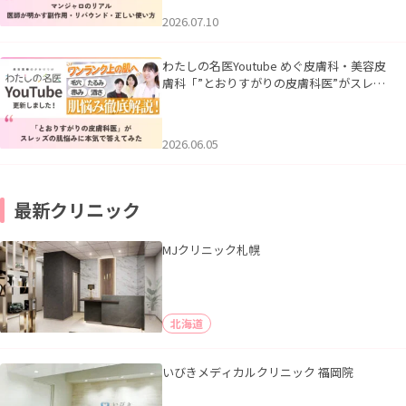
2026.07.10
わたしの名医Youtube めぐ皮膚科・美容皮
膚科「”とおりすがりの皮膚科医”がスレッ
ズの肌悩みに本気で答えてみた」を公開い
たしました。
2026.06.05
最新クリニック
MJクリニック札幌
北海道
いびきメディカルクリニック 福岡院