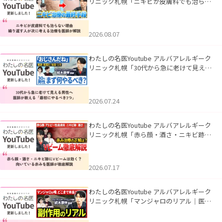
リニック札幌「ニキビが皮膚科でも治らな
い理由｜繰り返す人が次に考える治療を医
師が解説」を公開いたしました。
2026.08.07
わたしの名医Youtube アルバアレルギーク
リニック札幌「30代から急に老けて見える
男性へ｜医師が教える「最初にやるべき3
つ」」を公開いたしました。
2026.07.24
わたしの名医Youtube アルバアレルギーク
リニック札幌「赤ら顔・酒さ・ニキビ跡に
Vビームは効く？向いている赤みを医師が
徹底解説」を公開いたしました。
2026.07.17
わたしの名医Youtube アルバアレルギーク
リニック札幌「マンジャロのリアル｜医師
が明かす副作用・リバウンド・正しい使い
方」を公開いたしました。