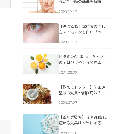
らい？小顔の基準も解説
2023.12.12
【医師監修】稗粒腫の治し
方は？気になる白いブツブ
ツの原因と自宅でできるケ
2023.11.17
アについて
ビタミンCは朝つけちゃだ
め？日焼けやシミの原因に
なるってホント？
2021.09.22
【教えてドクター】防風通
聖散の効果や副作用は？長
期服用は危険なの？
2023.07.27
【薬剤師監修】ミヤBM錠に
痩せる効果は本当にある
の？
2023.11.10