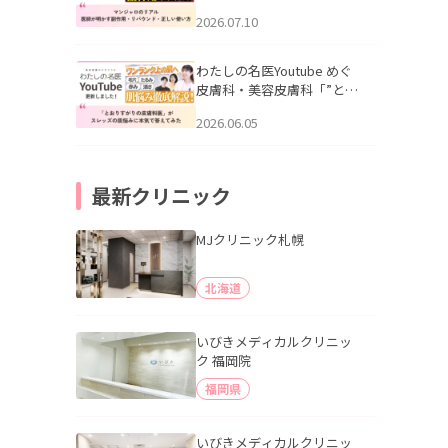
幌「マンジャロのリアル｜
2026.07.10
医師が明かす副作用・リバ
ウンド・正しい使い方」を
公開いたしました。
わたしの名医Youtube めぐ
皮膚科・美容皮膚科「”とお
りすがりの皮膚科医”がスレ
2026.06.05
ッズの肌悩みに本気で答え
てみた」を公開いたしまし
た。
最新クリニック
MJクリニック札幌
北海道
いびきメディカルクリニッ
ク 福岡院
福岡県
いびきメディカルクリニッ