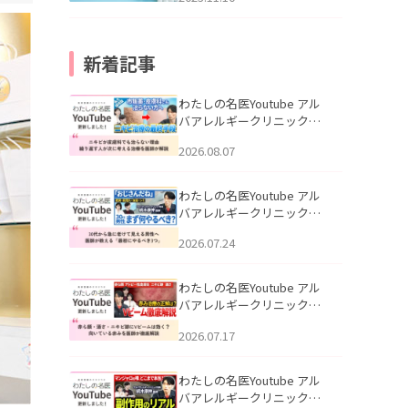
新着記事
わたしの名医Youtube アル
バアレルギークリニック札
幌「ニキビが皮膚科でも治
2026.08.07
らない理由｜繰り返す人が
次に考える治療を医師が解
説」を公開いたしました。
わたしの名医Youtube アル
バアレルギークリニック札
幌「30代から急に老けて見
2026.07.24
える男性へ｜医師が教える
「最初にやるべき3つ」」を
公開いたしました。
わたしの名医Youtube アル
バアレルギークリニック札
幌「赤ら顔・酒さ・ニキビ
2026.07.17
跡にVビームは効く？向いて
いる赤みを医師が徹底解
説」を公開いたしました。
わたしの名医Youtube アル
バアレルギークリニック札