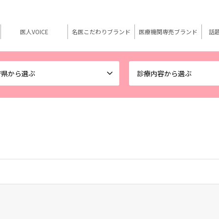
医人VOICE
名医こだわりブランド
医療機関専売ブランド
話
府県から選ぶ
診療内容から選ぶ