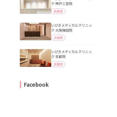
ク 神戸三宮院
兵庫県
いびきメディカルクリニッ
ク 大阪梅田院
大阪府
いびきメディカルクリニッ
ク 京都院
京都府
Facebook