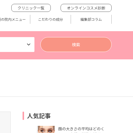
クリニック一覧
オンラインコスメ診断
題の院内メニュー
こだわりの成分
編集部コラム
人気記事
顔の大きさの平均はどのく