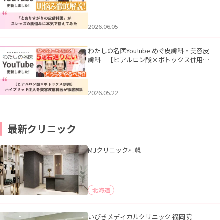
ズの肌悩みに本気で答えてみた」を公開い
たしました。
2026.06.05
わたしの名医Youtube めぐ皮膚科・美容皮
膚科「【ヒアルロン酸×ボトックス併用】
ハイブリッド注入を美容皮膚科医が徹底解
説」を公開いたしました。
2026.05.22
最新クリニック
MJクリニック札幌
北海道
いびきメディカルクリニック 福岡院