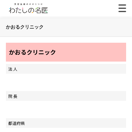
かおるクリニック
かおるクリニック
法 人
院 長
都道府県