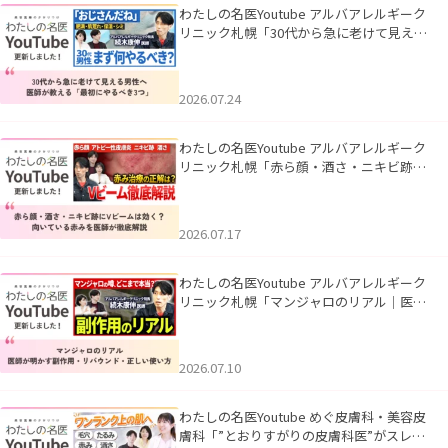
わたしの名医Youtube アルバアレルギーク
リニック札幌「30代から急に老けて見える
男性へ｜医師が教える「最初にやるべき3
つ」」を公開いたしました。
2026.07.24
わたしの名医Youtube アルバアレルギーク
リニック札幌「赤ら顔・酒さ・ニキビ跡に
Vビームは効く？向いている赤みを医師が
徹底解説」を公開いたしました。
2026.07.17
わたしの名医Youtube アルバアレルギーク
リニック札幌「マンジャロのリアル｜医師
が明かす副作用・リバウンド・正しい使い
方」を公開いたしました。
2026.07.10
わたしの名医Youtube めぐ皮膚科・美容皮
膚科「”とおりすがりの皮膚科医”がスレッ