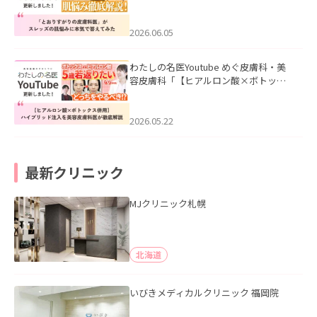
医”がスレッズの肌悩みに本気で答えて
みた」を公開いたしました。
2026.06.05
わたしの名医Youtube めぐ皮膚科・美
容皮膚科「【ヒアルロン酸×ボトック
ス併用】ハイブリッド注入を美容皮膚
科医が徹底解説」を公開いたしまし
た。
2026.05.22
最新クリニック
MJクリニック札幌
北海道
いびきメディカルクリニック 福岡院