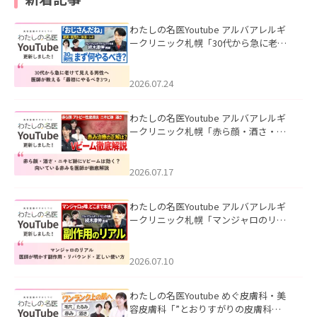
わたしの名医Youtube アルバアレルギ
ークリニック札幌「30代から急に老け
て見える男性へ｜医師が教える「最初
にやるべき3つ」」を公開いたしまし
た。
2026.07.24
わたしの名医Youtube アルバアレルギ
ークリニック札幌「赤ら顔・酒さ・ニ
キビ跡にVビームは効く？向いている赤
みを医師が徹底解説」を公開いたしま
した。
2026.07.17
わたしの名医Youtube アルバアレルギ
ークリニック札幌「マンジャロのリア
ル｜医師が明かす副作用・リバウン
ド・正しい使い方」を公開いたしまし
た。
2026.07.10
わたしの名医Youtube めぐ皮膚科・美
容皮膚科「”とおりすがりの皮膚科