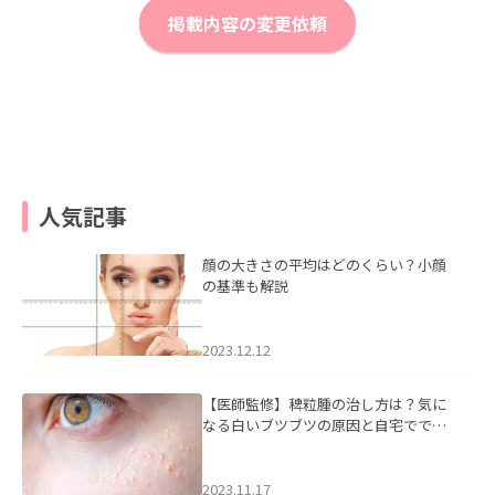
掲載内容の変更依頼
人気記事
顔の大きさの平均はどのくらい？小顔
の基準も解説
2023.12.12
【医師監修】稗粒腫の治し方は？気に
なる白いブツブツの原因と自宅ででき
るケアについて
2023.11.17