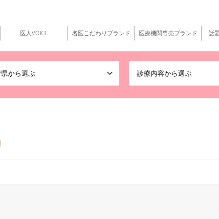
医人VOICE
名医こだわりブランド
医療機関専売ブランド
話
府県から選ぶ
診療内容から選ぶ
科