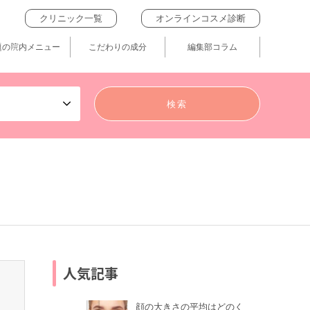
クリニック一覧
オンラインコスメ診断
題の院内メニュー
こだわりの成分
編集部コラム
人気記事
顔の大きさの平均はどのく