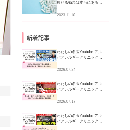
痩せる効果は本当にある
の？
2023.11.10
新着記事
わたしの名医Youtube アル
バアレルギークリニック札
幌「30代から急に老けて見
える男性へ｜医師が教える
2026.07.24
「最初にやるべき3つ」」を
公開いたしました。
わたしの名医Youtube アル
バアレルギークリニック札
幌「赤ら顔・酒さ・ニキビ
跡にVビームは効く？向い
2026.07.17
ている赤みを医師が徹底解
説」を公開いたしました。
わたしの名医Youtube アル
バアレルギークリニック札
幌「マンジャロのリアル｜