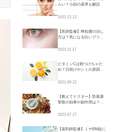
らい？小顔の基準も解説
2023.12.12
【医師監修】稗粒腫の治し
方は？気になる白いブツブ
ツの原因と自宅でできるケ
アについて
2023.11.17
ビタミンCは朝つけちゃだ
め？日焼けやシミの原因に
なるってホント？
2021.09.22
【教えてドクター】防風通
聖散の効果や副作用は？長
期服用は危険なの？
2023.07.27
【薬剤師監修】ミヤBM錠に