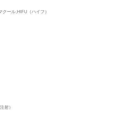
クール,HIFU（ハイフ）
酸注射）