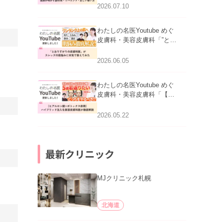
医師が明かす副作用・リバ
2026.07.10
ウンド・正しい使い方」を
公開いたしました。
わたしの名医Youtube めぐ
皮膚科・美容皮膚科「”とお
りすがりの皮膚科医”がスレ
ッズの肌悩みに本気で答え
2026.06.05
てみた」を公開いたしまし
た。
わたしの名医Youtube めぐ
皮膚科・美容皮膚科「【ヒ
アルロン酸×ボトックス併
用】ハイブリッド注入を美
2026.05.22
容皮膚科医が徹底解説」を
公開いたしました。
最新クリニック
MJクリニック札幌
北海道