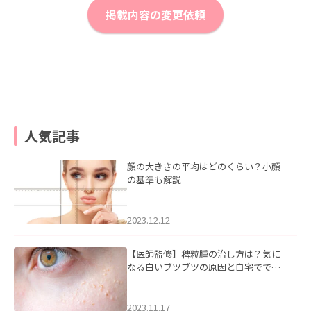
掲載内容の変更依頼
人気記事
顔の大きさの平均はどのくらい？小顔
の基準も解説
2023.12.12
【医師監修】稗粒腫の治し方は？気に
なる白いブツブツの原因と自宅ででき
るケアについて
2023.11.17