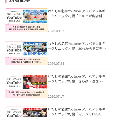
わたしの名医Youtube アルバアレルギ
ークリニック札幌「ニキビが皮膚科で
も治らない理由｜繰り返す人が次に考
える治療を医師が解説」を公開いたし
ました。
2026.08.07
わたしの名医Youtube アルバアレルギ
ークリニック札幌「30代から急に老け
て見える男性へ｜医師が教える「最初
にやるべき3つ」」を公開いたしまし
た。
2026.07.24
わたしの名医Youtube アルバアレルギ
ークリニック札幌「赤ら顔・酒さ・ニ
キビ跡にVビームは効く？向いている赤
みを医師が徹底解説」を公開いたしま
した。
2026.07.17
わたしの名医Youtube アルバアレルギ
ークリニック札幌「マンジャロのリア