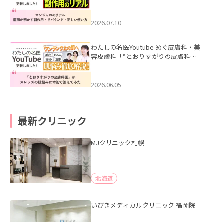
ル｜医師が明かす副作用・リバウン
ド・正しい使い方」を公開いたしまし
た。
2026.07.10
わたしの名医Youtube めぐ皮膚科・美
容皮膚科「”とおりすがりの皮膚科
医”がスレッズの肌悩みに本気で答えて
みた」を公開いたしました。
2026.06.05
最新クリニック
MJクリニック札幌
北海道
いびきメディカルクリニック 福岡院