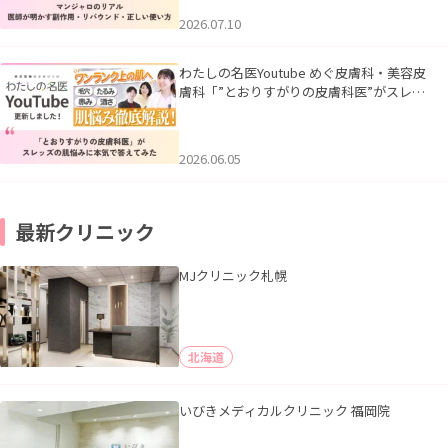
2026.07.10
わたしの名医Youtube めぐ皮膚科・美容皮
膚科「”とおりすがりの皮膚科医”がスレッ
ズの肌悩みに本気で答えてみた」を公開い
たしました。
2026.06.05
最新クリニック
MJクリニック札幌
北海道
いびきメディカルクリニック 福岡院