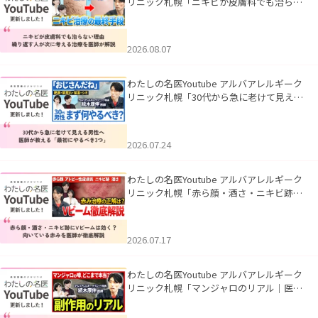
リニック札幌「ニキビが皮膚科でも治らな
い理由｜繰り返す人が次に考える治療を医
師が解説」を公開いたしました。
2026.08.07
わたしの名医Youtube アルバアレルギーク
リニック札幌「30代から急に老けて見える
男性へ｜医師が教える「最初にやるべき3
つ」」を公開いたしました。
2026.07.24
わたしの名医Youtube アルバアレルギーク
リニック札幌「赤ら顔・酒さ・ニキビ跡に
Vビームは効く？向いている赤みを医師が
徹底解説」を公開いたしました。
2026.07.17
わたしの名医Youtube アルバアレルギーク
リニック札幌「マンジャロのリアル｜医師
が明かす副作用・リバウンド・正しい使い
方」を公開いたしました。