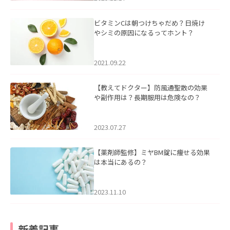
ビタミンCは朝つけちゃだめ？日焼け
やシミの原因になるってホント？
2021.09.22
【教えてドクター】防風通聖散の効果
や副作用は？長期服用は危険なの？
2023.07.27
【薬剤師監修】ミヤBM錠に痩せる効果
は本当にあるの？
2023.11.10
新着記事