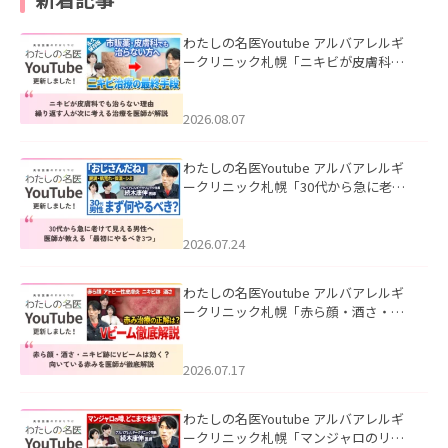
わたしの名医Youtube アルバアレルギ
ークリニック札幌「ニキビが皮膚科で
も治らない理由｜繰り返す人が次に考
える治療を医師が解説」を公開いたし
ました。
2026.08.07
わたしの名医Youtube アルバアレルギ
ークリニック札幌「30代から急に老け
て見える男性へ｜医師が教える「最初
にやるべき3つ」」を公開いたしまし
た。
2026.07.24
わたしの名医Youtube アルバアレルギ
ークリニック札幌「赤ら顔・酒さ・ニ
キビ跡にVビームは効く？向いている赤
みを医師が徹底解説」を公開いたしま
した。
2026.07.17
わたしの名医Youtube アルバアレルギ
ークリニック札幌「マンジャロのリア