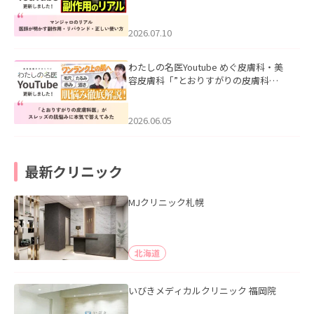
ル｜医師が明かす副作用・リバウン
ド・正しい使い方」を公開いたしまし
た。
2026.07.10
わたしの名医Youtube めぐ皮膚科・美
容皮膚科「”とおりすがりの皮膚科
医”がスレッズの肌悩みに本気で答えて
みた」を公開いたしました。
2026.06.05
最新クリニック
MJクリニック札幌
北海道
いびきメディカルクリニック 福岡院