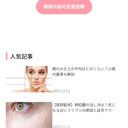
掲載内容の変更依頼
人気記事
顔の大きさの平均はどのくらい？小顔
の基準も解説
2023.12.12
【医師監修】稗粒腫の治し方は？気に
なる白いブツブツの原因と自宅ででき
るケアについて
2023.11.17