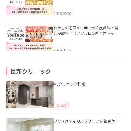
医”がスレッズの肌悩みに本気で答えて
みた」を公開いたしました。
2026.06.05
わたしの名医Youtube めぐ皮膚科・美
容皮膚科「【ヒアルロン酸×ボトック
ス併用】ハイブリッド注入を美容皮膚
科医が徹底解説」を公開いたしまし
た。
2026.05.22
最新クリニック
MJクリニック札幌
北海道
いびきメディカルクリニック 福岡院