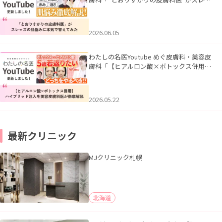
ズの肌悩みに本気で答えてみた」を公開い
たしました。
2026.06.05
わたしの名医Youtube めぐ皮膚科・美容皮
膚科「【ヒアルロン酸×ボトックス併用】
ハイブリッド注入を美容皮膚科医が徹底解
説」を公開いたしました。
2026.05.22
最新クリニック
MJクリニック札幌
北海道