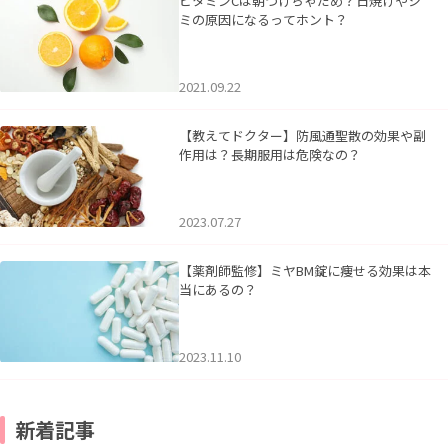
ビタミンCは朝つけちゃだめ？日焼けやシ
ミの原因になるってホント？
2021.09.22
【教えてドクター】防風通聖散の効果や副
作用は？長期服用は危険なの？
2023.07.27
【薬剤師監修】ミヤBM錠に痩せる効果は本
当にあるの？
2023.11.10
新着記事