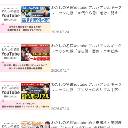
わたしの名医Youtube アルバアレルギーク
リニック札幌「30代から急に老けて見える
男性へ｜医師が教える「最初にやるべき3
つ」」を公開いたしました。
2026.07.24
わたしの名医Youtube アルバアレルギーク
リニック札幌「赤ら顔・酒さ・ニキビ跡に
Vビームは効く？向いている赤みを医師が
徹底解説」を公開いたしました。
2026.07.17
わたしの名医Youtube アルバアレルギーク
リニック札幌「マンジャロのリアル｜医師
が明かす副作用・リバウンド・正しい使い
方」を公開いたしました。
2026.07.10
わたしの名医Youtube めぐ皮膚科・美容皮
膚科「”とおりすがりの皮膚科医”がスレッ