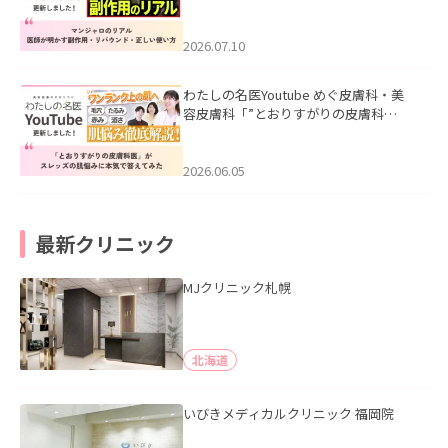
ル｜医師が明かす副作用・リバウン
ド・正しい使い方」を公開いたしまし
た。
2026.07.10
わたしの名医Youtube めぐ皮膚科・美
容皮膚科「”とおりすがりの皮膚科
医”がスレッズの肌悩みに本気で答えて
みた」を公開いたしました。
2026.06.05
最新クリニック
MJクリニック札幌
北海道
いびきメディカルクリニック 福岡院