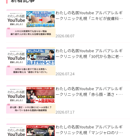
わたしの名医Youtube アルバアレルギ
ークリニック札幌「ニキビが皮膚科で
も治らない理由｜繰り返す人が次に考
える治療を医師が解説」を公開いたし
ました。
2026.08.07
わたしの名医Youtube アルバアレルギ
ークリニック札幌「30代から急に老け
て見える男性へ｜医師が教える「最初
にやるべき3つ」」を公開いたしまし
た。
2026.07.24
わたしの名医Youtube アルバアレルギ
ークリニック札幌「赤ら顔・酒さ・ニ
キビ跡にVビームは効く？向いている赤
みを医師が徹底解説」を公開いたしま
した。
2026.07.17
わたしの名医Youtube アルバアレルギ
ークリニック札幌「マンジャロのリア