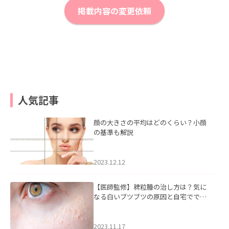
掲載内容の変更依頼
人気記事
顔の大きさの平均はどのくらい？小顔
の基準も解説
2023.12.12
【医師監修】稗粒腫の治し方は？気に
なる白いブツブツの原因と自宅ででき
るケアについて
2023.11.17