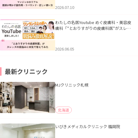
2026.07.10
わたしの名医Youtube めぐ皮膚科・美容皮
膚科「”とおりすがりの皮膚科医”がスレッ
ズの肌悩みに本気で答えてみた」を公開い
たしました。
2026.06.05
最新クリニック
MJクリニック札幌
北海道
いびきメディカルクリニック 福岡院