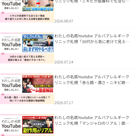
リニック札幌「ニキビが皮膚科でも治らな
い理由｜繰り返す人が次に考える治療を医
師が解説」を公開いたしました。
2026.08.07
わたしの名医Youtube アルバアレルギーク
リニック札幌「30代から急に老けて見える
男性へ｜医師が教える「最初にやるべき3
つ」」を公開いたしました。
2026.07.24
わたしの名医Youtube アルバアレルギーク
リニック札幌「赤ら顔・酒さ・ニキビ跡に
Vビームは効く？向いている赤みを医師が
徹底解説」を公開いたしました。
2026.07.17
わたしの名医Youtube アルバアレルギーク
リニック札幌「マンジャロのリアル｜医師
が明かす副作用・リバウンド・正しい使い
方」を公開いたしました。