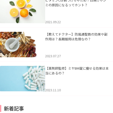
ビタミンCは朝つけちゃだめ？日焼けやシ
ミの原因になるってホント？
2021.09.22
【教えてドクター】防風通聖散の効果や副
作用は？長期服用は危険なの？
2023.07.27
【薬剤師監修】ミヤBM錠に痩せる効果は本
当にあるの？
2023.11.10
新着記事