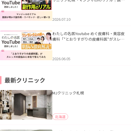
が明かす副作用・リバウンド・正しい使い
方」を公開いたしました。
2026.07.10
わたしの名医Youtube めぐ皮膚科・美容皮
膚科「”とおりすがりの皮膚科医”がスレッ
ズの肌悩みに本気で答えてみた」を公開い
たしました。
2026.06.05
最新クリニック
MJクリニック札幌
北海道