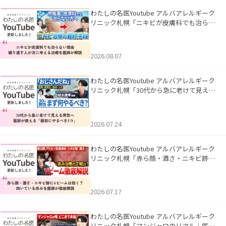
わたしの名医Youtube アルバアレルギーク
リニック札幌「ニキビが皮膚科でも治らな
い理由｜繰り返す人が次に考える治療を医
師が解説」を公開いたしました。
2026.08.07
わたしの名医Youtube アルバアレルギーク
リニック札幌「30代から急に老けて見える
男性へ｜医師が教える「最初にやるべき3
つ」」を公開いたしました。
2026.07.24
わたしの名医Youtube アルバアレルギーク
リニック札幌「赤ら顔・酒さ・ニキビ跡に
Vビームは効く？向いている赤みを医師が
徹底解説」を公開いたしました。
2026.07.17
わたしの名医Youtube アルバアレルギーク
リニック札幌「マンジャロのリアル｜医師