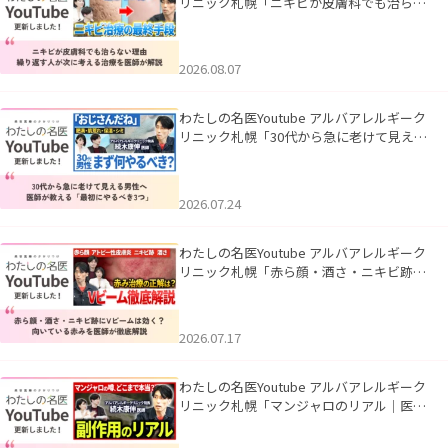
リニック札幌「ニキビが皮膚科でも治らな
い理由｜繰り返す人が次に考える治療を医
師が解説」を公開いたしました。
2026.08.07
わたしの名医Youtube アルバアレルギーク
リニック札幌「30代から急に老けて見える
男性へ｜医師が教える「最初にやるべき3
つ」」を公開いたしました。
2026.07.24
わたしの名医Youtube アルバアレルギーク
リニック札幌「赤ら顔・酒さ・ニキビ跡に
Vビームは効く？向いている赤みを医師が
徹底解説」を公開いたしました。
2026.07.17
わたしの名医Youtube アルバアレルギーク
リニック札幌「マンジャロのリアル｜医師
が明かす副作用・リバウンド・正しい使い
方」を公開いたしました。