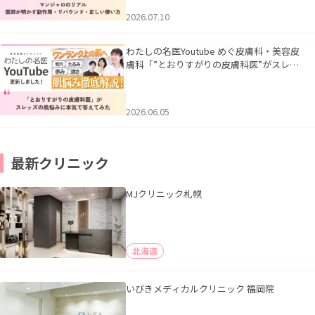
2026.07.10
わたしの名医Youtube めぐ皮膚科・美容皮
膚科「”とおりすがりの皮膚科医”がスレッ
ズの肌悩みに本気で答えてみた」を公開い
たしました。
2026.06.05
最新クリニック
MJクリニック札幌
北海道
いびきメディカルクリニック 福岡院