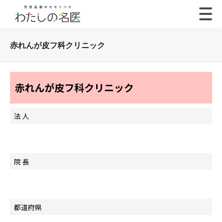
赤れんが皮フ科クリニック
赤れんが皮フ科クリニック
法 人
院 長
都道府県