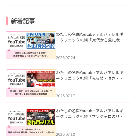
新着記事
わたしの名医Youtube アルバアレルギ
ークリニック札幌「30代から急に老け
て見える男性へ｜医師が教える「最初
にやるべき3つ」」を公開いたしまし
た。
2026.07.24
わたしの名医Youtube アルバアレルギ
ークリニック札幌「赤ら顔・酒さ・ニ
キビ跡にVビームは効く？向いている赤
みを医師が徹底解説」を公開いたしま
した。
2026.07.17
わたしの名医Youtube アルバアレルギ
ークリニック札幌「マンジャロのリア
ル｜医師が明かす副作用・リバウン
ド・正しい使い方」を公開いたしまし
た。
2026.07.10