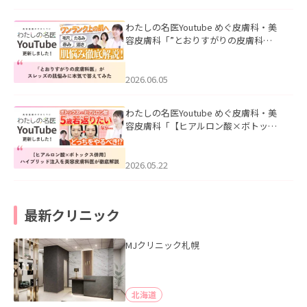
わたしの名医Youtube めぐ皮膚科・美
容皮膚科「”とおりすがりの皮膚科
医”がスレッズの肌悩みに本気で答えて
みた」を公開いたしました。
2026.06.05
わたしの名医Youtube めぐ皮膚科・美
容皮膚科「【ヒアルロン酸×ボトック
ス併用】ハイブリッド注入を美容皮膚
科医が徹底解説」を公開いたしまし
た。
2026.05.22
最新クリニック
MJクリニック札幌
北海道