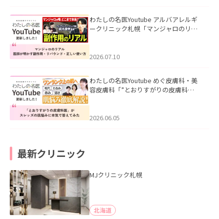
わたしの名医Youtube アルバアレルギ
ークリニック札幌「マンジャロのリア
ル｜医師が明かす副作用・リバウン
ド・正しい使い方」を公開いたしまし
た。
2026.07.10
わたしの名医Youtube めぐ皮膚科・美
容皮膚科「”とおりすがりの皮膚科
医”がスレッズの肌悩みに本気で答えて
みた」を公開いたしました。
2026.06.05
最新クリニック
MJクリニック札幌
北海道