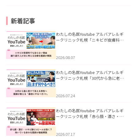
新着記事
わたしの名医Youtube アルバアレルギ
ークリニック札幌「ニキビが皮膚科で
も治らない理由｜繰り返す人が次に考
える治療を医師が解説」を公開いたし
ました。
2026.08.07
わたしの名医Youtube アルバアレルギ
ークリニック札幌「30代から急に老け
て見える男性へ｜医師が教える「最初
にやるべき3つ」」を公開いたしまし
た。
2026.07.24
わたしの名医Youtube アルバアレルギ
ークリニック札幌「赤ら顔・酒さ・ニ
キビ跡にVビームは効く？向いている赤
みを医師が徹底解説」を公開いたしま
した。
2026.07.17